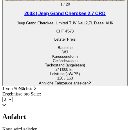
1
/
20
2003 | Jeep Grand Cherokee 2.7 CRD
Jeep Grand Cherokee Limited TÜV Neu 2,7L Diesel AHK
CHF 4'673
Letzter Preis
Baureihe
WJ
Karosserieform
Geländewagen
Tachostand (abgelesen)
241'000 km
Leistung (kW/PS)
120 / 163
Ähnliche Fahrzeuge anzeigen
1 von 50
Nächste
Ergebnisse pro Seite:
Anfahrt
Karte wird geladen…