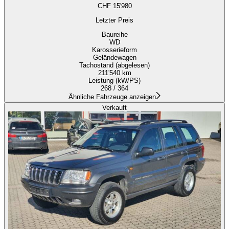
CHF 15'980
Letzter Preis
Baureihe
WD
Karosserieform
Geländewagen
Tachostand (abgelesen)
211'540 km
Leistung (kW/PS)
268 / 364
Ähnliche Fahrzeuge anzeigen
Verkauft