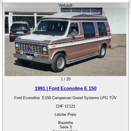
Partner führen diese Informationen möglicherweise mit
Verkauft
weiteren Daten zusammen, die Sie ihnen bereitgestellt
haben oder die sie im Rahmen Ihrer Nutzung der Dienste
gesammelt haben.
Datenschutzerklärung
1
/
20
1991 | Ford Econoline E 150
Ford Econoline E150 Campervan Grand Systems LPG TÜV
CHF 11'121
Letzter Preis
Baureihe
Serie 3