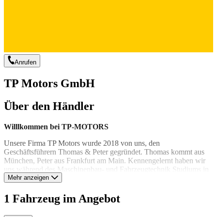
Anrufen
TP Motors GmbH
Über den Händler
Willlkommen bei TP-MOTORS
Unsere Firma TP Motors wurde 2018 von uns, den
Geschäftsführern Thomas & Peter gegründet. Thomas kommt aus
München, Peter aus Frankfurt am Main. Kennengelernt haben wir
uns während des Maschinenbau- und Fahrzeugtechnik Studiums in
Ilmenau.
Mehr anzeigen
Was als Hobby vor über zehn Jahren begann, ist mittlerweile zu
1 Fahrzeug im Angebot
unserem Beruf mit Leidenschaft geworden. Wir verbringen jedes
Jahr zwischen drei und fünf Monaten in Kalifornien, um dort jedes