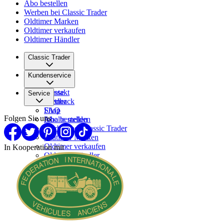
Abo bestellen
Werben bei Classic Trader
Oldtimer Marken
Oldtimer verkaufen
Oldtimer Händler
Classic Trader
Über uns
Kundenservice
Karriere
Presse
Kontakt
Service
Partner
Feedback
FAQ
Shop
Folgen Sie uns
Inhalte melden
Abo bestellen
Werben bei Classic Trader
Oldtimer Marken
Oldtimer verkaufen
In Kooperation mit
Oldtimer Händler