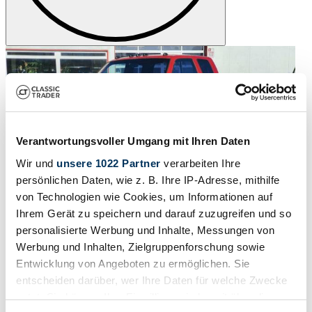
Verantwortungsvoller Umgang mit Ihren Daten
Wir und
unsere 1022 Partner
verarbeiten Ihre
persönlichen Daten, wie z. B. Ihre IP-Adresse, mithilfe
von Technologien wie Cookies, um Informationen auf
Ihrem Gerät zu speichern und darauf zuzugreifen und so
1
/
20
personalisierte Werbung und Inhalte, Messungen von
1988 | Chevrolet K3500
Werbung und Inhalten, Zielgruppenforschung sowie
Entwicklung von Angeboten zu ermöglichen. Sie
Chevrolet Silverado K3500 4x4 Deutsche Papiere TÜV H-Zul.
entscheiden darüber, wer Ihre Daten für welche Zwecke
CHF 14'018
nutzt. Sie können Ihre Einwilligung jederzeit über die
Baureihe