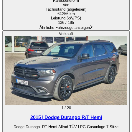
Karosserieform
Van
Tachostand (abgelesen)
64'256 km
Leistung (kW/PS)
136 / 185
Ähnliche Fahrzeuge anzeigen
Verkauft
1
/
20
2015 | Dodge Durango R/T Hemi
Dodge Durango RT Hemi Allrad TÜV LPG Gasanlage 7-Sitze