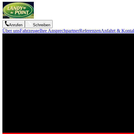
Anrufen
Schreiben
Über uns
Fahrzeuge
Ihre Ansprechpartner
Referenzen
Anfahrt & Konta