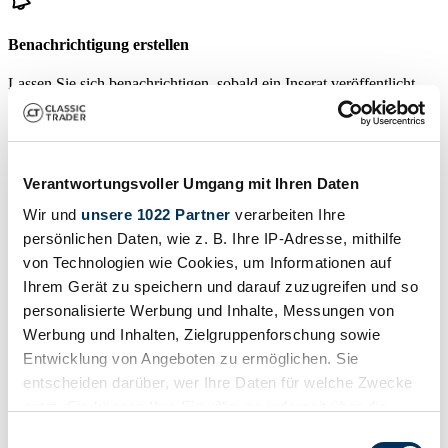
Benachrichtigung erstellen
Lassen Sie sich benachrichtigen, sobald ein Inserat veröffentlicht
wird, das Ihren Suchkriterien entspricht.
Suchauftrag einrichten
Verantwortungsvoller Umgang mit Ihren Daten
Fahrzeug inserieren
Wir und
unsere 1022 Partner
verarbeiten Ihre
persönlichen Daten, wie z. B. Ihre IP-Adresse, mithilfe
Sie haben einen Ziegler, den Sie verkaufen wollen? Dann erstellen
von Technologien wie Cookies, um Informationen auf
Sie jetzt ein Inserat.
Ihrem Gerät zu speichern und darauf zuzugreifen und so
Fahrzeug inserieren
personalisierte Werbung und Inhalte, Messungen von
Bald endende Auktionen
Werbung und Inhalten, Zielgruppenforschung sowie
Entwicklung von Angeboten zu ermöglichen. Sie
Alle Auktionen ansehen
entscheiden darüber, wer Ihre Daten für welche Zwecke
Auktion
A
nutzt. Sie können Ihre Einwilligung jederzeit über die
Cookie-Erklärung oder durch Klicken auf das Privacy
Einwilligungsauswahl
Laden…