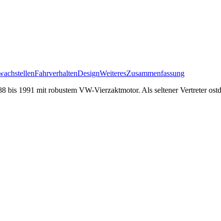
achstellen
Fahrverhalten
Design
Weiteres
Zusammenfassung
8 bis 1991 mit robustem VW-Vierzaktmotor. Als seltener Vertreter ost