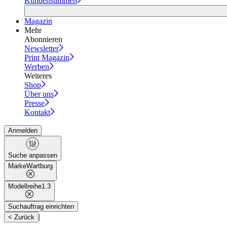
Kundenstimmen
Magazin
Mehr
Abonnieren
Newsletter
Print Magazin
Werben
Weiteres
Shop
Über uns
Presse
Kontakt
Anmelden
Suche anpassen
Marke
Wartburg
Modellreihe
1.3
Suchauftrag einrichten
|
< Zurück