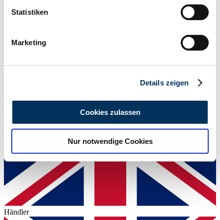
Cabriolet (Tourer)
können
Statistiken
Tachostand (abgelesen)
Ihr Gerät durch aktives Scannen nach
Nicht angegeben
Leistung (kW/PS)
bestimmten Merkmalen (Fingerprinting) identifizieren
6 / 8
Marketing
Erfahren Sie mehr darüber, wie Ihre persönlichen Daten
verarbeitet werden, und legen Sie Ihre Präferenzen im
Abschnitt Einzelheiten
fest.
Details zeigen
Wir verwenden Cookies, um Inhalte und Anzeigen zu
personalisieren, Funktionen für soziale Medien anbieten
Cookies zulassen
zu können und die Zugriffe auf unsere Website zu
analysieren. Außerdem geben wir Informationen zu Ihrer
Nur notwendige Cookies
Verwendung unserer Website an unsere Partner für
soziale Medien, Werbung und Analysen weiter. Unsere
Partner führen diese Informationen möglicherweise mit
weiteren Daten zusammen, die Sie ihnen bereitgestellt
haben oder die sie im Rahmen Ihrer Nutzung der Dienste
gesammelt haben.
Datenschutzerklärung
Händler