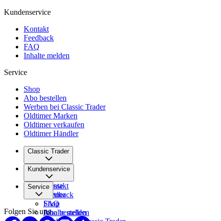
Kundenservice
Kontakt
Feedback
FAQ
Inhalte melden
Service
Shop
Abo bestellen
Werben bei Classic Trader
Oldtimer Marken
Oldtimer verkaufen
Oldtimer Händler
Classic Trader
Über uns
Kundenservice
Karriere
Presse
Kontakt
Service
Partner
Feedback
FAQ
Shop
Folgen Sie uns
Inhalte melden
Abo bestellen