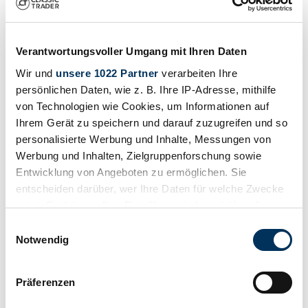
1903 | Thomas Model 18
1903 Thomas Model 18 Rear-Entrance Tonneau
Verantwortungsvoller Umgang mit Ihren Daten
Preis auf Anfrage
vor 3 Jahren
Wir und
unsere 1022 Partner
verarbeiten Ihre
persönlichen Daten, wie z. B. Ihre IP-Adresse, mithilfe
von Technologien wie Cookies, um Informationen auf
Ihrem Gerät zu speichern und darauf zuzugreifen und so
personalisierte Werbung und Inhalte, Messungen von
Werbung und Inhalten, Zielgruppenforschung sowie
Entwicklung von Angeboten zu ermöglichen. Sie
entscheiden darüber, wer Ihre Daten für welche Zwecke
nutzt. Sie können Ihre Einwilligung jederzeit über die
Cookie-Erklärung oder durch Klicken auf das Privacy
Einwilligungsauswahl
Trigger Symbol ändern oder widerrufen
Notwendig
Wenn Sie es erlauben, würden wir auch gerne:
Präferenzen
Informationen über Ihre geografische Lage
Händler
Karosserieform
erfassen, welche bis auf einige Meter genau sein