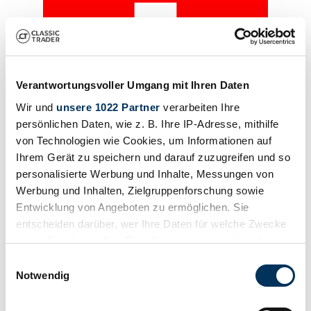
Verantwortungsvoller Umgang mit Ihren Daten
Wir und
unsere 1022 Partner
verarbeiten Ihre
persönlichen Daten, wie z. B. Ihre IP-Adresse, mithilfe
von Technologien wie Cookies, um Informationen auf
Ihrem Gerät zu speichern und darauf zuzugreifen und so
personalisierte Werbung und Inhalte, Messungen von
Werbung und Inhalten, Zielgruppenforschung sowie
Händler
Entwicklung von Angeboten zu ermöglichen. Sie
entscheiden darüber, wer Ihre Daten für welche Zwecke
nutzt. Sie können Ihre Einwilligung jederzeit über die
Cookie-Erklärung oder durch Klicken auf das Privacy
Einwilligungsauswahl
Trigger Symbol ändern oder widerrufen
Notwendig
Wenn Sie es erlauben, würden wir auch gerne: