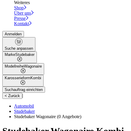
Weiteres
Shop
Über uns
Presse
Kontakt
Anmelden
Suche anpassen
Marke
Studebaker
Modellreihe
Wagonaire
Karosserieform
Kombi
Suchauftrag einrichten
|
< Zurück
Automobil
Studebaker
Studebaker Wagonaire
(0 Angebote)
Studebaker Wagonaire Kombi