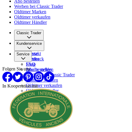
Abo bestellen
Werben bei Classic Trader
Oldtimer Marken
Oldtimer verkaufen
Oldtimer Händler
Classic Trader
Über uns
Kundenservice
Karriere
Presse
Kontakt
Service
Partner
Feedback
FAQ
Shop
Folgen Sie uns
Inhalte melden
Abo bestellen
Werben bei Classic Trader
Oldtimer Marken
Oldtimer verkaufen
In Kooperation mit
Oldtimer Händler