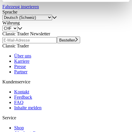
Partner führen diese Informationen möglicherweise mit
Fahrzeug inserieren
weiteren Daten zusammen, die Sie ihnen bereitgestellt
Sprache
haben oder die sie im Rahmen Ihrer Nutzung der Dienste
Währung
gesammelt haben.
Datenschutzerklärung
Classic Trader Newsletter
Bestellen
Classic Trader
Über uns
Karriere
Presse
Partner
Kundenservice
Kontakt
Feedback
FAQ
Inhalte melden
Service
Shop