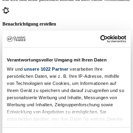
Benachrichtigung erstellen
Lassen Sie sich benachrichtigen, sobald ein Inserat veröffentlicht
wird, das Ihren Suchkriterien entspricht.
Suchauftrag einrichten
Verantwortungsvoller Umgang mit Ihren Daten
Wir und
unsere 1022 Partner
verarbeiten Ihre
Fahrzeug inserieren
persönlichen Daten, wie z. B. Ihre IP-Adresse, mithilfe
von Technologien wie Cookies, um Informationen auf
Sie haben einen Sendling, den Sie verkaufen wollen? Dann erstellen
Sie jetzt ein Inserat.
Ihrem Gerät zu speichern und darauf zuzugreifen und so
personalisierte Werbung und Inhalte, Messungen von
Fahrzeug inserieren
Werbung und Inhalten, Zielgruppenforschung sowie
Bald endende Auktionen
Entwicklung von Angeboten zu ermöglichen. Sie
entscheiden darüber, wer Ihre Daten für welche Zwecke
Alle Auktionen ansehen
nutzt. Sie können Ihre Einwilligung jederzeit über die
Auktion
A