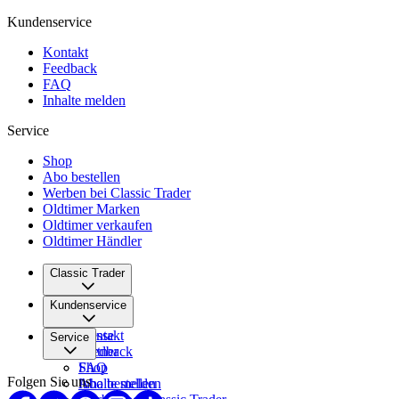
Kundenservice
Kontakt
Feedback
FAQ
Inhalte melden
Service
Shop
Abo bestellen
Werben bei Classic Trader
Oldtimer Marken
Oldtimer verkaufen
Oldtimer Händler
Classic Trader
Über uns
Kundenservice
Karriere
Presse
Kontakt
Service
Partner
Feedback
FAQ
Shop
Folgen Sie uns
Inhalte melden
Abo bestellen