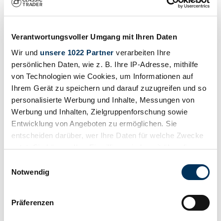
1968 | Ruska Regina
Ruska - Regina - 1968
Verantwortungsvoller Umgang mit Ihren Daten
Preis auf Anfrage
vor 2 Jahren
Wir und
unsere 1022 Partner
verarbeiten Ihre
persönlichen Daten, wie z. B. Ihre IP-Adresse, mithilfe
von Technologien wie Cookies, um Informationen auf
Ihrem Gerät zu speichern und darauf zuzugreifen und so
personalisierte Werbung und Inhalte, Messungen von
Werbung und Inhalten, Zielgruppenforschung sowie
Entwicklung von Angeboten zu ermöglichen. Sie
entscheiden darüber, wer Ihre Daten für welche Zwecke
nutzt. Sie können Ihre Einwilligung jederzeit über die
Cookie-Erklärung oder durch Klicken auf das Privacy
Einwilligungsauswahl
Trigger Symbol ändern oder widerrufen
Notwendig
Wenn Sie es erlauben, würden wir auch gerne:
Präferenzen
Informationen über Ihre geografische Lage
Händler
Karosserieform
erfassen, welche bis auf einige Meter genau sein