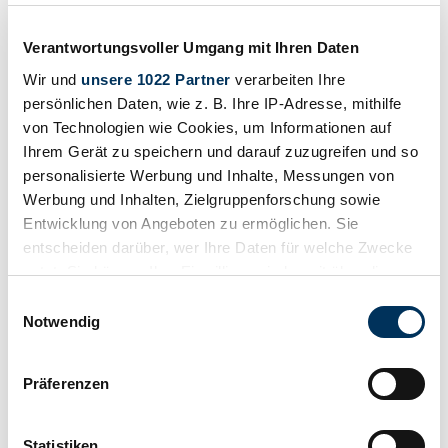
Verantwortungsvoller Umgang mit Ihren Daten
Wir und
unsere 1022 Partner
verarbeiten Ihre
persönlichen Daten, wie z. B. Ihre IP-Adresse, mithilfe
von Technologien wie Cookies, um Informationen auf
Ihrem Gerät zu speichern und darauf zuzugreifen und so
1
/
8
personalisierte Werbung und Inhalte, Messungen von
1913 | N.A.W. Sperber 6/20
Werbung und Inhalten, Zielgruppenforschung sowie
Seltener Tourer aus der Messing-Ära
Entwicklung von Angeboten zu ermöglichen. Sie
entscheiden darüber, wer Ihre Daten für welche Zwecke
CHF 92'535
nutzt. Sie können Ihre Einwilligung jederzeit über die
Cookie-Erklärung oder durch Klicken auf das Privacy
Einwilligungsauswahl
Trigger Symbol ändern oder widerrufen
Notwendig
Wenn Sie es erlauben, würden wir auch gerne:
Präferenzen
Informationen über Ihre geografische Lage
erfassen, welche bis auf einige Meter genau sein
können
Statistiken