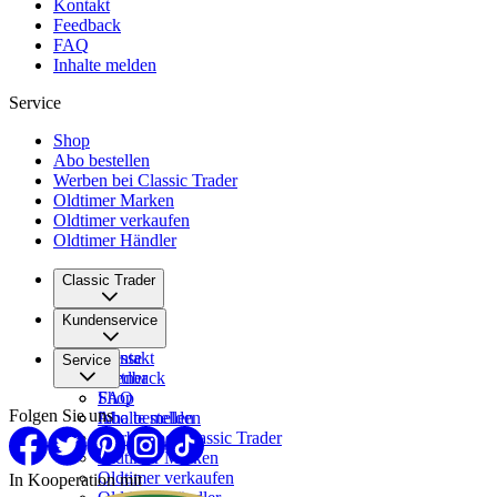
Kontakt
Feedback
FAQ
Inhalte melden
Service
Shop
Abo bestellen
Werben bei Classic Trader
Oldtimer Marken
Oldtimer verkaufen
Oldtimer Händler
Classic Trader
Über uns
Kundenservice
Karriere
Presse
Kontakt
Service
Partner
Feedback
FAQ
Shop
Folgen Sie uns
Inhalte melden
Abo bestellen
Werben bei Classic Trader
Oldtimer Marken
Oldtimer verkaufen
In Kooperation mit