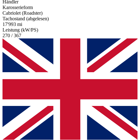
Händler
Karosserieform
Cabriolet (Roadster)
Tachostand (abgelesen)
17'993 mi
Leistung (kW/PS)
270 / 367