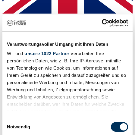
Händler
Verantwortungsvoller Umgang mit Ihren Daten
Wir und
unsere 1022 Partner
verarbeiten Ihre
persönlichen Daten, wie z. B. Ihre IP-Adresse, mithilfe
von Technologien wie Cookies, um Informationen auf
Ihrem Gerät zu speichern und darauf zuzugreifen und so
personalisierte Werbung und Inhalte, Messungen von
Werbung und Inhalten, Zielgruppenforschung sowie
Entwicklung von Angeboten zu ermöglichen. Sie
entscheiden darüber, wer Ihre Daten für welche Zwecke
nutzt. Sie können Ihre Einwilligung jederzeit über die
Cookie-Erklärung oder durch Klicken auf das Privacy
Einwilligungsauswahl
Händler
Trigger Symbol ändern oder widerrufen
Notwendig
Abgelaufenes Inserat