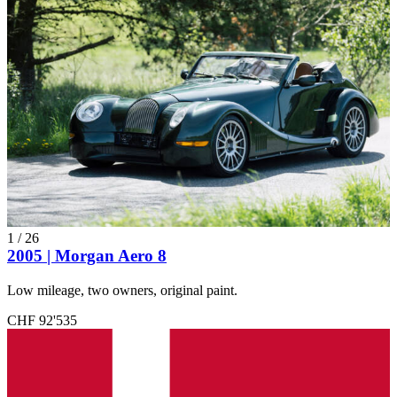
1
/
26
2005 | Morgan Aero 8
Low mileage, two owners, original paint.
CHF 92'535