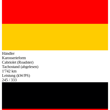
Händler
Karosserieform
Cabriolet (Roadster)
Tachostand (abgelesen)
1'742 km
Leistung (kW/PS)
245 / 333