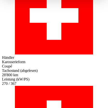
haben oder die sie im Rahmen Ihrer Nutzung der Dienste
gesammelt haben.
Datenschutzerklärung
Händler
Karosserieform
Coupé
Tachostand (abgelesen)
28'800 km
Leistung (kW/PS)
270 / 367