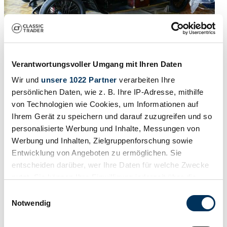
Verantwortungsvoller Umgang mit Ihren Daten
1908 | Minerva AA 16HP
Wir und
unsere 1022 Partner
verarbeiten Ihre
persönlichen Daten, wie z. B. Ihre IP-Adresse, mithilfe
CHF 87'214
vor 4 Monaten
von Technologien wie Cookies, um Informationen auf
Ihrem Gerät zu speichern und darauf zuzugreifen und so
personalisierte Werbung und Inhalte, Messungen von
Werbung und Inhalten, Zielgruppenforschung sowie
Entwicklung von Angeboten zu ermöglichen. Sie
entscheiden darüber, wer Ihre Daten für welche Zwecke
nutzt. Sie können Ihre Einwilligung jederzeit über die
Cookie-Erklärung oder durch Klicken auf das Privacy
Einwilligungsauswahl
Trigger Symbol ändern oder widerrufen
Notwendig
Wenn Sie es erlauben, würden wir auch gerne: