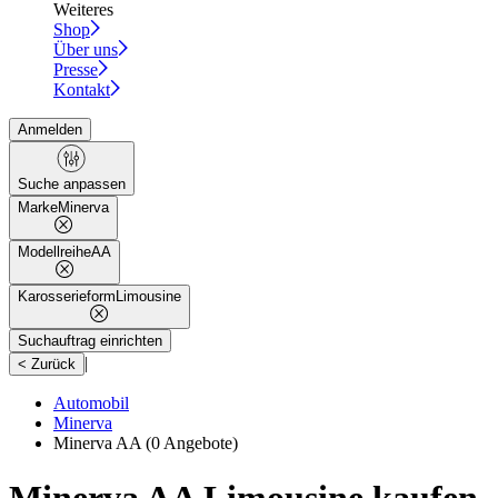
Weiteres
Shop
Über uns
Presse
Kontakt
Anmelden
Suche anpassen
Marke
Minerva
Modellreihe
AA
Karosserieform
Limousine
Suchauftrag einrichten
|
< Zurück
Automobil
Minerva
Minerva AA
(0 Angebote)
Minerva AA Limousine kaufen