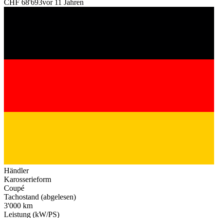
CHF 68'693
vor 11 Jahren
Händler
Karosserieform
Coupé
Tachostand (abgelesen)
3'000 km
Leistung (kW/PS)