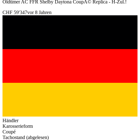
Oldtimer AC FFR Shelby Daytona CoupÃ© Replica - H-Zul.!
CHF 59'347
vor 8 Jahren
Händler
Karosserieform
Coupé
Tachostand (abgelesen)