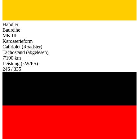
Händler
Baureihe
MK III
Karosserieform
Cabriolet (Roadster)
Tachostand (abgelesen)
7'100 km
Leistung (kW/PS)
246 / 335