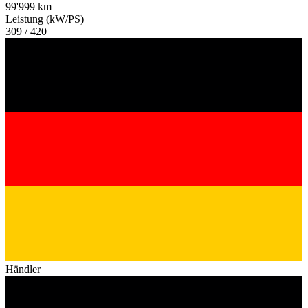
99'999 km
Leistung (kW/PS)
309 / 420
Händler