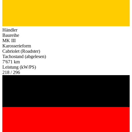
Händler
Baureihe
MK III
Karosserieform
Cabriolet (Roadster)
Tachostand (abgelesen)
7'671 km
Leistung (kW/PS)
218 / 296