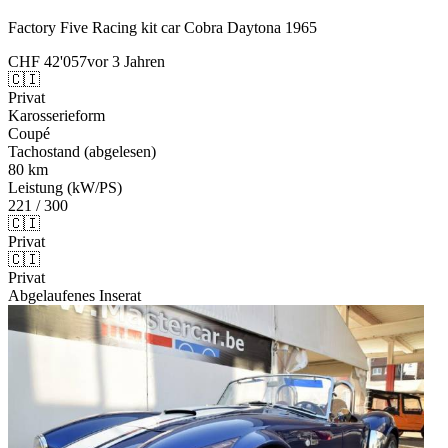
Factory Five Racing kit car Cobra Daytona 1965
CHF 42'057
vor 3 Jahren
🇨🇮
Privat
Karosserieform
Coupé
Tachostand (abgelesen)
80 km
Leistung (kW/PS)
221 / 300
🇨🇮
Privat
🇨🇮
Privat
Abgelaufenes Inserat