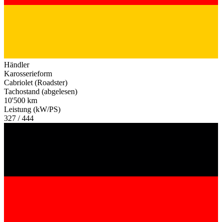
Händler
Karosserieform
Cabriolet (Roadster)
Tachostand (abgelesen)
10'500 km
Leistung (kW/PS)
327 / 444