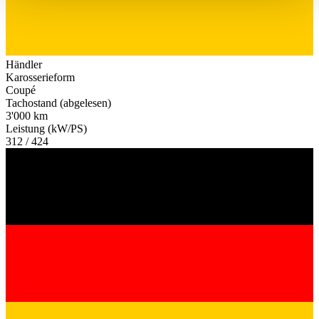
haben oder die sie im Rahmen Ihrer Nutzung der Dienste
gesammelt haben.
Datenschutzerklärung
Händler
Karosserieform
Coupé
Tachostand (abgelesen)
3'000 km
Leistung (kW/PS)
312 / 424