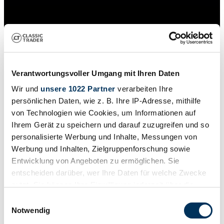
Verantwortungsvoller Umgang mit Ihren Daten
Wir und
unsere 1022 Partner
verarbeiten Ihre
persönlichen Daten, wie z. B. Ihre IP-Adresse, mithilfe
von Technologien wie Cookies, um Informationen auf
Ihrem Gerät zu speichern und darauf zuzugreifen und so
personalisierte Werbung und Inhalte, Messungen von
Werbung und Inhalten, Zielgruppenforschung sowie
Händler
Entwicklung von Angeboten zu ermöglichen. Sie
Abgelaufenes Inserat
entscheiden darüber, wer Ihre Daten für welche Zwecke
nutzt. Sie können Ihre Einwilligung jederzeit über die
Cookie-Erklärung oder durch Klicken auf das Privacy
Einwilligungsauswahl
Trigger Symbol ändern oder widerrufen
Notwendig