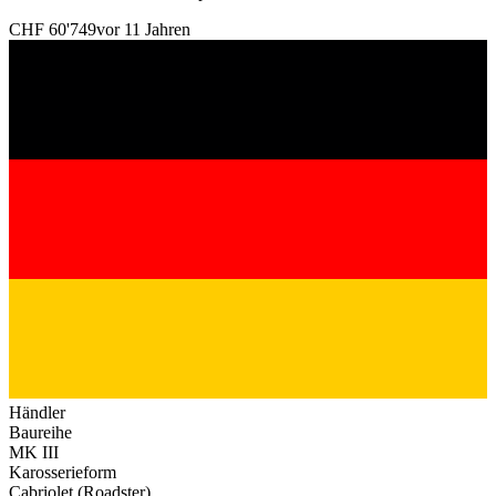
CHF 60'749
vor 11 Jahren
Händler
Baureihe
MK III
Karosserieform
Cabriolet (Roadster)