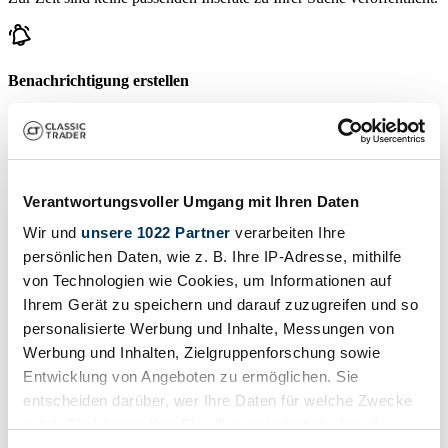
Benachrichtigung erstellen
Lassen Sie sich benachrichtigen, sobald ein Inserat veröffentlicht
wird, das Ihren Suchkriterien entspricht.
Suchauftrag einrichten
Verantwortungsvoller Umgang mit Ihren Daten
Wir und
unsere 1022 Partner
verarbeiten Ihre
Fahrzeug inserieren
persönlichen Daten, wie z. B. Ihre IP-Adresse, mithilfe
von Technologien wie Cookies, um Informationen auf
Sie haben einen Dare, den Sie verkaufen wollen? Dann erstellen Sie
jetzt ein Inserat.
Ihrem Gerät zu speichern und darauf zuzugreifen und so
personalisierte Werbung und Inhalte, Messungen von
Fahrzeug inserieren
Werbung und Inhalten, Zielgruppenforschung sowie
Bald endende Auktionen
Entwicklung von Angeboten zu ermöglichen. Sie
entscheiden darüber, wer Ihre Daten für welche Zwecke
Alle Auktionen ansehen
nutzt. Sie können Ihre Einwilligung jederzeit über die
Auktion
A