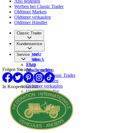
Abo bestellen
Werben bei Classic Trader
Oldtimer Marken
Oldtimer verkaufen
Oldtimer Händler
Classic Trader
Über uns
Kundenservice
Karriere
Presse
Kontakt
Service
Partner
Feedback
FAQ
Shop
Folgen Sie uns
Inhalte melden
Abo bestellen
Werben bei Classic Trader
Oldtimer Marken
Oldtimer verkaufen
In Kooperation mit
Oldtimer Händler