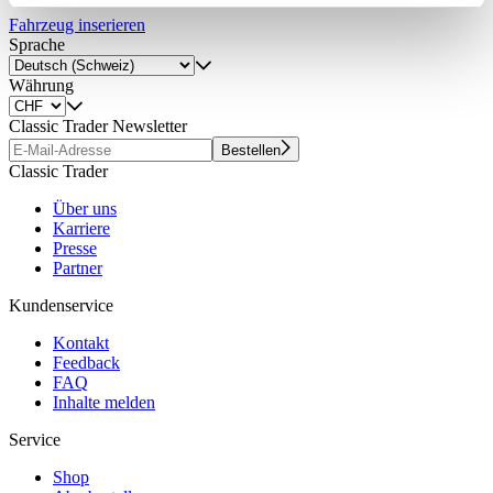
Partner führen diese Informationen möglicherweise mit
Fahrzeug inserieren
weiteren Daten zusammen, die Sie ihnen bereitgestellt
Sprache
haben oder die sie im Rahmen Ihrer Nutzung der Dienste
Währung
gesammelt haben.
Datenschutzerklärung
Classic Trader Newsletter
Bestellen
Classic Trader
Über uns
Karriere
Presse
Partner
Kundenservice
Kontakt
Feedback
FAQ
Inhalte melden
Service
Shop