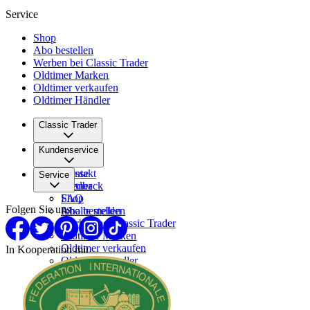
Service
Shop
Abo bestellen
Werben bei Classic Trader
Oldtimer Marken
Oldtimer verkaufen
Oldtimer Händler
Classic Trader
Über uns
Kundenservice
Karriere
Presse
Kontakt
Service
Partner
Feedback
FAQ
Shop
Folgen Sie uns
Inhalte melden
Abo bestellen
Werben bei Classic Trader
Oldtimer Marken
Oldtimer verkaufen
In Kooperation mit
Oldtimer Händler