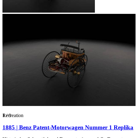
1
Recreation
/
9
1885 | Benz Patent-Motorwagen Nummer 1 Replika