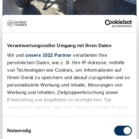
1
Gutachten
/
17
Verantwortungsvoller Umgang mit Ihren Daten
1914 | Benz 8/20 PS
Wir und
unsere 1022 Partner
verarbeiten Ihre
persönlichen Daten, wie z. B. Ihre IP-Adresse, mithilfe
Mercedes Jagdwagen 8.20 originales Fahrzeug mit kompletter
Historie
von Technologien wie Cookies, um Informationen auf
Ihrem Gerät zu speichern und darauf zuzugreifen und so
Preis auf Anfrage
personalisierte Werbung und Inhalte, Messungen von
Werbung und Inhalten, Zielgruppenforschung sowie
Entwicklung von Angeboten zu ermöglichen. Sie
entscheiden darüber, wer Ihre Daten für welche Zwecke
nutzt. Sie können Ihre Einwilligung jederzeit über die
Cookie-Erklärung oder durch Klicken auf das Privacy
Einwilligungsauswahl
Trigger Symbol ändern oder widerrufen
Notwendig