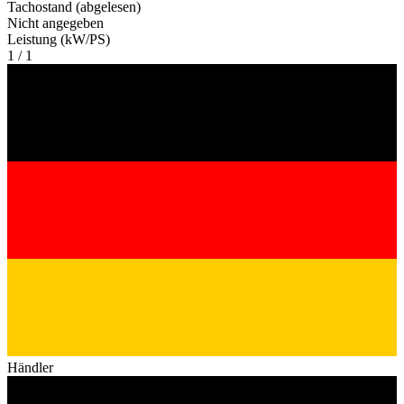
Tachostand (abgelesen)
Nicht angegeben
Leistung (kW/PS)
1 / 1
Händler