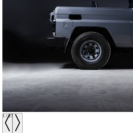
1
/
27