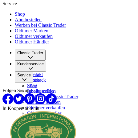
Service
Shop
Abo bestellen
Werben bei Classic Trader
Oldtimer Marken
Oldtimer verkaufen
Oldtimer Händler
Classic Trader
Über uns
Kundenservice
Karriere
Presse
Kontakt
Service
Partner
Feedback
FAQ
Shop
Folgen Sie uns
Inhalte melden
Abo bestellen
Werben bei Classic Trader
Oldtimer Marken
Oldtimer verkaufen
In Kooperation mit
Oldtimer Händler