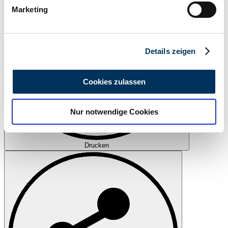
bestimmten Merkmalen (Fingerprinting) identifizieren
Marketing
Erfahren Sie mehr darüber, wie Ihre persönlichen Daten
verarbeitet werden, und legen Sie Ihre Präferenzen im
Abschnitt Einzelheiten
fest.
Details zeigen
Wir verwenden Cookies, um Inhalte und Anzeigen zu
personalisieren, Funktionen für soziale Medien anbieten
Cookies zulassen
zu können und die Zugriffe auf unsere Website zu
analysieren. Außerdem geben wir Informationen zu Ihrer
Nur notwendige Cookies
Verwendung unserer Website an unsere Partner für
soziale Medien, Werbung und Analysen weiter. Unsere
Partner führen diese Informationen möglicherweise mit
Drucken
weiteren Daten zusammen, die Sie ihnen bereitgestellt
haben oder die sie im Rahmen Ihrer Nutzung der Dienste
gesammelt haben.
Datenschutzerklärung