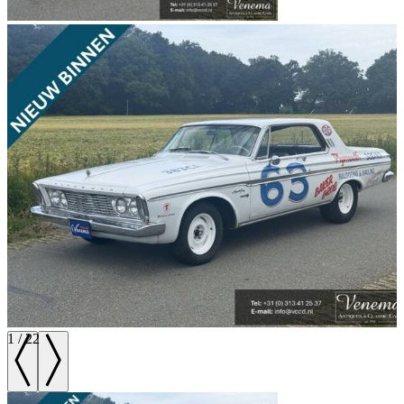
1
/
22