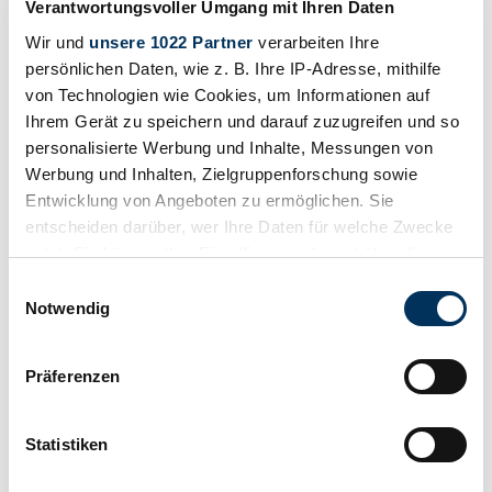
Verantwortungsvoller Umgang mit Ihren Daten
Wir und
unsere 1022 Partner
verarbeiten Ihre
persönlichen Daten, wie z. B. Ihre IP-Adresse, mithilfe
von Technologien wie Cookies, um Informationen auf
Ihrem Gerät zu speichern und darauf zuzugreifen und so
personalisierte Werbung und Inhalte, Messungen von
Werbung und Inhalten, Zielgruppenforschung sowie
Entwicklung von Angeboten zu ermöglichen. Sie
entscheiden darüber, wer Ihre Daten für welche Zwecke
nutzt. Sie können Ihre Einwilligung jederzeit über die
Cookie-Erklärung oder durch Klicken auf das Privacy
Einwilligungsauswahl
Trigger Symbol ändern oder widerrufen
Notwendig
Wenn Sie es erlauben, würden wir auch gerne:
Präferenzen
Informationen über Ihre geografische Lage
Beobachten
erfassen, welche bis auf einige Meter genau sein
können
Statistiken
Ihr Gerät durch aktives Scannen nach