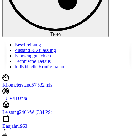
Teilen
Beschreibung
Zustand & Zulassung
Fahrzeuggutachten
Technische Details
Individuelle Konfiguration
Kilometerstand
57'532 mls
TÜV/HU
n/a
Leistung
246 kW (334 PS)
Baujahr
1963