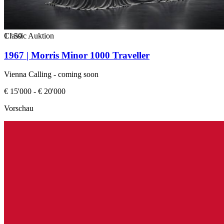
1
Classic Auktion
/
50
1967 | Morris Minor 1000 Traveller
Vienna Calling - coming soon
€ 15'000 - € 20'000
Vorschau