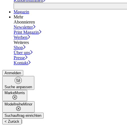
Kundenstimmen
Magazin
Mehr
Abonnieren
Newsletter
Print Magazin
Werben
Weiteres
Shop
Über uns
Presse
Kontakt
Anmelden
Suche anpassen
Marke
Morris
Modellreihe
Minor
Suchauftrag einrichten
|
< Zurück