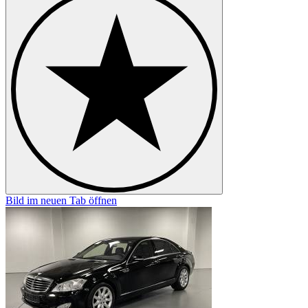
Bild im neuen Tab öffnen
B