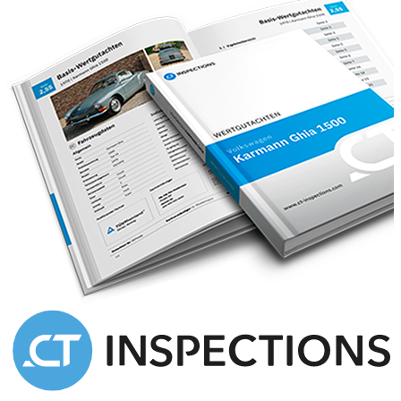
200A LEDER
201A LEDER - SCHWARZ / ANTHRAZIT
202B BEDIENUNGSANLEITUNG
U.WARTUNGSHEFT-DEUTSCH
223 FONDLEHNENVERSTELLUNG UND
KOPFSTUETZEN ELEKTRISCH
228 ZUSATZHEIZUNG
229 PARKASSISTENT
229L DEUTSCHLAND
233 ABSTANDSREGELTEMPOMAT PLUS
(DISTRONIC PLUS)
23N STEUERCODE WERK SINDELFINGEN/GRAZ
249 INNEN- UND AUSSENSPIEGEL AUTOMATISCH
ABBLENDBAR