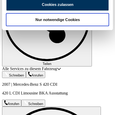
personalisieren, Funktionen für soziale Medien anbieten
Cookies zulassen
zu können und die Zugriffe auf unsere Website zu
analysieren. Außerdem geben wir Informationen zu Ihrer
Nur notwendige Cookies
Verwendung unserer Website an unsere Partner für
soziale Medien, Werbung und Analysen weiter. Unsere
Partner führen diese Informationen möglicherweise mit
weiteren Daten zusammen, die Sie ihnen bereitgestellt
haben oder die sie im Rahmen Ihrer Nutzung der Dienste
gesammelt haben.
Datenschutzerklärung
Teilen
Alle Services zu diesem Fahrzeug
Schreiben
Anrufen
2007 | Mercedes-Benz S 420 CDI
420 L CDI Limousine BKA Ausstattung
Anrufen
Schreiben