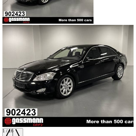
1
/
16