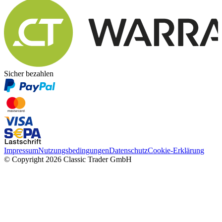
M40 HUBRAUM 4,0 LITER
M629 V8-DIESELMOTOR OM629
N27 TAUSCHVERBOT KAROSSE/AUFTRAG AB RB
MIT PA1
Sicher bezahlen
N29 TAUSCHVERBOT KAROSSE/AUFTRAG AB RB
OHNE PA1
Q50 GV - PERFORATION VA-BREMSSCHEIBEN
R01 SOMMERREIFEN
R46 LM-RAD 6-SPEICHEN DESIGN 22" MIT
MISCHBEREIFUNG
Impressum
Nutzungsbedingungen
Datenschutz
Cookie-Erklärung
© Copyright 2026 Classic Trader GmbH
R66 REIFEN MIT NOTLAUFEIGENSCHAFTEN
U60 FUSSGAENGERSCHUTZ - AKTIVE
MOTORHAUBE
U72 DVD-PLAYER MIT REGIONAL-CODE 2
EUROPA,JAPAN