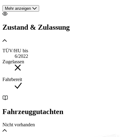
Bei Rückfragen Tel. +49 551/820224!
Mehr anzeigen
Zustand & Zulassung
Farbe Obsidianschwarz metallic (197U)
Leder: schwarz (201A)
TÜV/HU bis
6/2022
Zugelassen
Deutsches Auto
Fahrbereit
Tempomat mit Abstandsregelung, 4-Zonen Klimaautomatik,
Sitzheizung vorn und hinten, Memory-Paket, Bi-Xenon-
Scheinwerfer; Sommerreifen montiert, zusätzlich 4
Winterreifen und 1 Sommerreifen auf Felgen.
Fahrzeuggutachten
110 KRAFTSTOFFMENGE FUER SELBSTABHOLER
Nicht vorhanden
197U OBSIDIANSCHWARZ - METALLICLACK