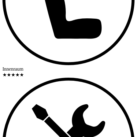
Innenraum
★
★
★
★
★