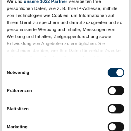
Wir und
unsere 1022 Partner
verarbeiten Ihre
persönlichen Daten, wie z. B. Ihre IP-Adresse, mithilfe
von Technologien wie Cookies, um Informationen auf
Ihrem Gerät zu speichern und darauf zuzugreifen und so
personalisierte Werbung und Inhalte, Messungen von
Werbung und Inhalten, Zielgruppenforschung sowie
Entwicklung von Angeboten zu ermöglichen. Sie
entscheiden darüber, wer Ihre Daten für welche Zwecke
nutzt. Sie können Ihre Einwilligung jederzeit über die
Cookie-Erklärung oder durch Klicken auf das Privacy
Einwilligungsauswahl
Trigger Symbol ändern oder widerrufen
Notwendig
Teilen
Wenn Sie es erlauben, würden wir auch gerne:
Präferenzen
Alle Services zu diesem Fahrzeug
Informationen über Ihre geografische Lage
Schreiben
Anrufen
erfassen, welche bis auf einige Meter genau sein
können
Statistiken
1984 | Mercedes-Benz G 500 (lang)
Ihr Gerät durch aktives Scannen nach
Mercedes G-Modell 500 Wohnmobil
bestimmten Merkmalen (Fingerprinting) identifizieren
Marketing
Erfahren Sie mehr darüber, wie Ihre persönlichen Daten
Anrufen
Schreiben