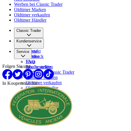
Werben bei Classic Trader
Oldtimer Marken
Oldtimer verkaufen
Oldtimer Händler
Classic Trader
Über uns
Kundenservice
Karriere
Presse
Kontakt
Service
Partner
Feedback
FAQ
Shop
Folgen Sie uns
Inhalte melden
Abo bestellen
Werben bei Classic Trader
Oldtimer Marken
Oldtimer verkaufen
In Kooperation mit
Oldtimer Händler