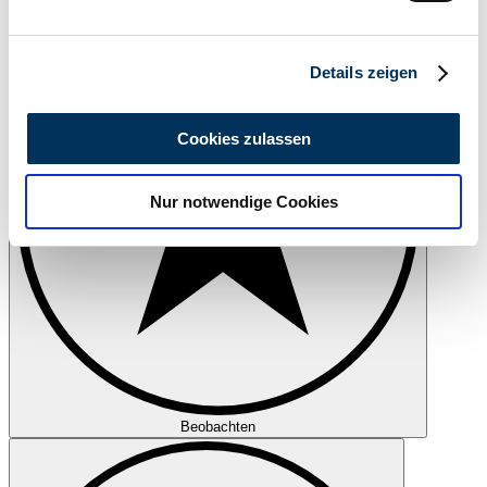
verarbeitet werden, und legen Sie Ihre Präferenzen im
Abschnitt Einzelheiten
fest.
Details zeigen
Wir verwenden Cookies, um Inhalte und Anzeigen zu
personalisieren, Funktionen für soziale Medien anbieten
Cookies zulassen
zu können und die Zugriffe auf unsere Website zu
analysieren. Außerdem geben wir Informationen zu Ihrer
Nur notwendige Cookies
Verwendung unserer Website an unsere Partner für
soziale Medien, Werbung und Analysen weiter. Unsere
Partner führen diese Informationen möglicherweise mit
weiteren Daten zusammen, die Sie ihnen bereitgestellt
haben oder die sie im Rahmen Ihrer Nutzung der Dienste
gesammelt haben.
Datenschutzerklärung
Beobachten