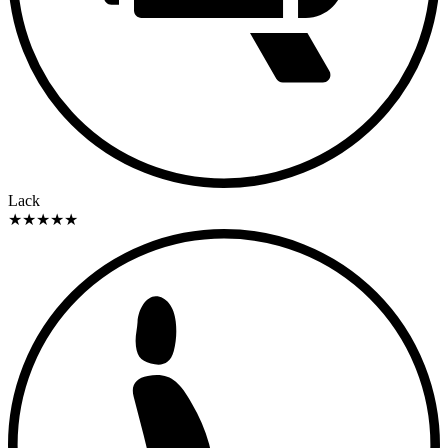
Lack
★
★
★
★
★