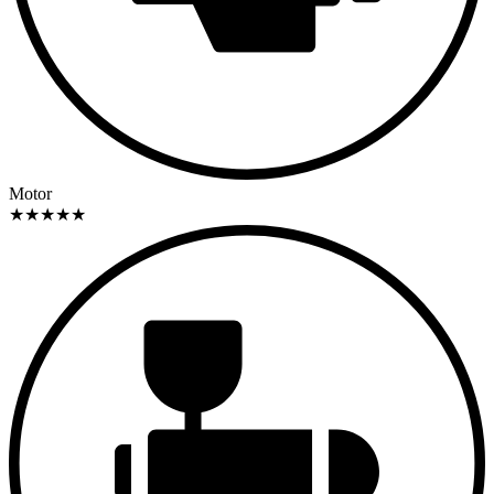
Motor
★
★
★
★
★