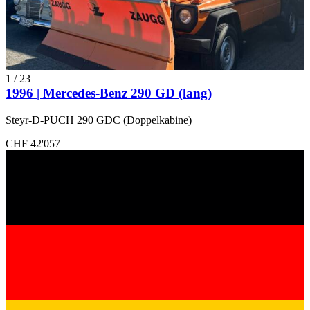
1
/
23
1996 | Mercedes-Benz 290 GD (lang)
Steyr-D-PUCH 290 GDC (Doppelkabine)
CHF 42'057