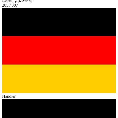
Leistung (kW/PS)
285 / 387
Händler