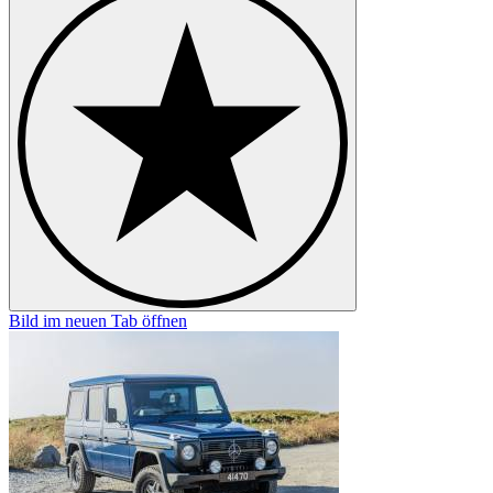
Bild im neuen Tab öffnen
B