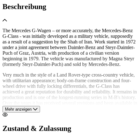
Beschreibung
The Mercedes G-Wagen – or more accurately, the Mercedes-Benz
G-Class - was initially developed as a military vehicle, supposedly
as a result of a suggestion by the Shah of Iran. Work started in 1972
under a joint agreement between Daimler-Benz and Steyr-Daimler-
Puch of Graz, Austria, with production of a civilian version
beginning in 1979. The vehicle was manufactured by Magna Steyr
(formerly Steyr-Daimler-Puch) and sold by Mercedes-Benz.
Very much in the style of a Land Rover-type cross-country vehicle,
with utilitarian appearance; body-on-frame construction and four-
wheel drive with fully locking differentials, the G-Class has
achieved a great reputation for durability and reliability. It remains in
production and is one of the longest-running series in M-B's history.
Over the years it has received several revisions and been available in
many body variants with numerous engine options. Whilst the more
Mehr anzeigen
basic military use has continued, the civilian versions have generally
become more powerful, luxurious and sophisticated.
Zustand & Zulassung
The vehicle offered here is a first generation (W460– built between
1979 and 1992) G-Wagen– first registered new in the UK in 1989.