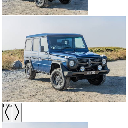
1
/
12