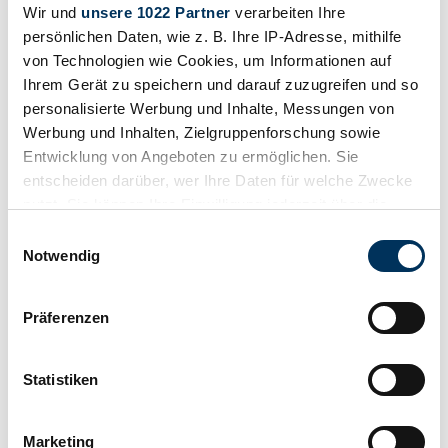
Wir und
unsere 1022 Partner
verarbeiten Ihre
persönlichen Daten, wie z. B. Ihre IP-Adresse, mithilfe
von Technologien wie Cookies, um Informationen auf
Ihrem Gerät zu speichern und darauf zuzugreifen und so
personalisierte Werbung und Inhalte, Messungen von
Werbung und Inhalten, Zielgruppenforschung sowie
Entwicklung von Angeboten zu ermöglichen. Sie
entscheiden darüber, wer Ihre Daten für welche Zwecke
nutzt. Sie können Ihre Einwilligung jederzeit über die
Cookie-Erklärung oder durch Klicken auf das Privacy
Einwilligungsauswahl
Trigger Symbol ändern oder widerrufen
Notwendig
Wenn Sie es erlauben, würden wir auch gerne:
Beobachten
Präferenzen
Informationen über Ihre geografische Lage
erfassen, welche bis auf einige Meter genau sein
können
Statistiken
Ihr Gerät durch aktives Scannen nach
bestimmten Merkmalen (Fingerprinting) identifizieren
Marketing