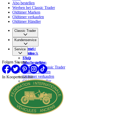
Abo bestellen
Werben bei Classic Trader
Oldtimer Marken
Oldtimer verkaufen
Oldtimer Händler
Classic Trader
Über uns
Kundenservice
Karriere
Presse
Kontakt
Service
Partner
Feedback
FAQ
Shop
Folgen Sie uns
Inhalte melden
Abo bestellen
Werben bei Classic Trader
Oldtimer Marken
Oldtimer verkaufen
In Kooperation mit
Oldtimer Händler