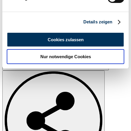
Erfahren Sie mehr darüber, wie Ihre persönlichen Daten
verarbeitet werden, und legen Sie Ihre Präferenzen im
Abschnitt Einzelheiten
fest.
Details zeigen
Wir verwenden Cookies, um Inhalte und Anzeigen zu
personalisieren, Funktionen für soziale Medien anbieten
Cookies zulassen
zu können und die Zugriffe auf unsere Website zu
analysieren. Außerdem geben wir Informationen zu Ihrer
Nur notwendige Cookies
Verwendung unserer Website an unsere Partner für
soziale Medien, Werbung und Analysen weiter. Unsere
Drucken
Partner führen diese Informationen möglicherweise mit
weiteren Daten zusammen, die Sie ihnen bereitgestellt
haben oder die sie im Rahmen Ihrer Nutzung der Dienste
gesammelt haben.
Datenschutzerklärung