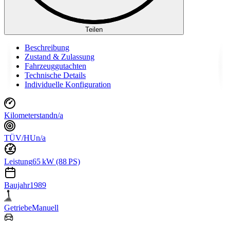
Teilen
Beschreibung
Zustand & Zulassung
Fahrzeuggutachten
Technische Details
Individuelle Konfiguration
Kilometerstand
n/a
TÜV/HU
n/a
Leistung
65 kW (88 PS)
Baujahr
1989
Getriebe
Manuell