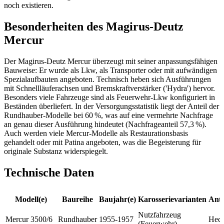
noch existieren.
Besonderheiten des Magirus-Deutz
Mercur
Der Magirus-Deutz Mercur überzeugt mit seiner anpassungsfähigen
Bauweise: Er wurde als Lkw, als Transporter oder mit aufwändigen
Spezialaufbauten angeboten. Technisch heben sich Ausführungen
mit Schnellläuferachsen und Bremskraftverstärker ('Hydra') hervor.
Besonders viele Fahrzeuge sind als Feuerwehr-Lkw konfiguriert in
Beständen überliefert. In der Versorgungsstatistik liegt der Anteil der
Rundhauber-Modelle bei 60 %, was auf eine vermehrte Nachfrage
an genau dieser Ausführung hindeutet (Nachfrageanteil 57,3 %).
Auch werden viele Mercur-Modelle als Restaurationsbasis
gehandelt oder mit Patina angeboten, was die Begeisterung für
originale Substanz widerspiegelt.
Technische Daten
Modell(e)
Baureihe
Baujahr(e)
Karosserievarianten
Antr
Nutzfahrzeug
Mercur 3500/6
Rundhauber
1955-1957
Hec
(Feuerwehr)