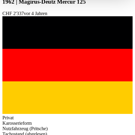
1962 | Magirus-Deutz Mercur 125
haben oder die sie im Rahmen Ihrer Nutzung der Dienste
gesammelt haben.
Datenschutzerklärung
CHF 2'337
vor 4 Jahren
Privat
Karosserieform
Nutzfahrzeug (Pritsche)
Tachostand (abgelesen)