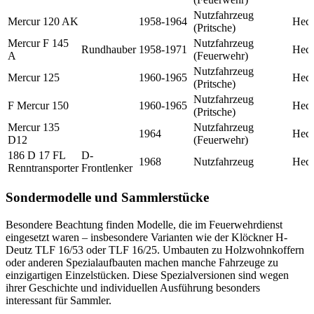
Nutzfahrzeug
Mercur 120 AK
1958-1964
Hec
(Pritsche)
Mercur F 145
Nutzfahrzeug
Rundhauber
1958-1971
Hec
A
(Feuerwehr)
Nutzfahrzeug
Mercur 125
1960-1965
Hec
(Pritsche)
Nutzfahrzeug
F Mercur 150
1960-1965
Hec
(Pritsche)
Mercur 135
Nutzfahrzeug
1964
Hec
D12
(Feuerwehr)
186 D 17 FL
D-
1968
Nutzfahrzeug
Hec
Renntransporter
Frontlenker
Sondermodelle und Sammlerstücke
Besondere Beachtung finden Modelle, die im Feuerwehrdienst
eingesetzt waren – insbesondere Varianten wie der Klöckner H-
Deutz TLF 16/53 oder TLF 16/25. Umbauten zu Holzwohnkoffern
oder anderen Spezialaufbauten machen manche Fahrzeuge zu
einzigartigen Einzelstücken. Diese Spezialversionen sind wegen
ihrer Geschichte und individuellen Ausführung besonders
interessant für Sammler.