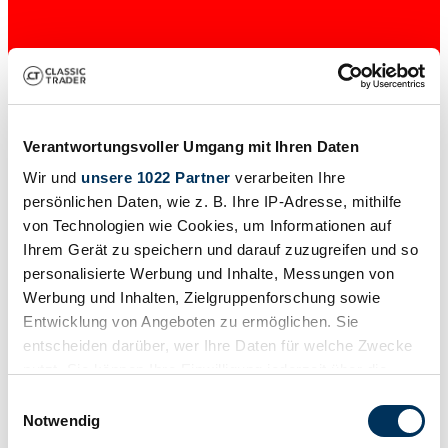
Verantwortungsvoller Umgang mit Ihren Daten
Wir und
unsere 1022 Partner
verarbeiten Ihre
Händler
persönlichen Daten, wie z. B. Ihre IP-Adresse, mithilfe
von Technologien wie Cookies, um Informationen auf
Ihrem Gerät zu speichern und darauf zuzugreifen und so
personalisierte Werbung und Inhalte, Messungen von
Werbung und Inhalten, Zielgruppenforschung sowie
Entwicklung von Angeboten zu ermöglichen. Sie
entscheiden darüber, wer Ihre Daten für welche Zwecke
nutzt. Sie können Ihre Einwilligung jederzeit über die
Cookie-Erklärung oder durch Klicken auf das Privacy
Einwilligungsauswahl
Trigger Symbol ändern oder widerrufen
Notwendig