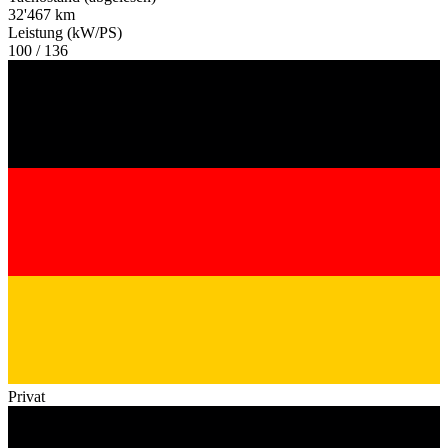
32'467 km
Leistung (kW/PS)
100 / 136
Privat