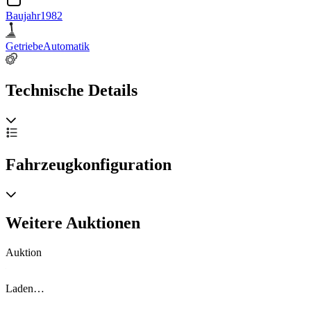
Baujahr
1982
Getriebe
Automatik
Technische Details
Fahrzeugkonfiguration
Weitere Auktionen
Auktion
A
Laden…