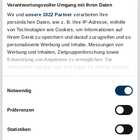
Verantwortungsvoller Umgang mit Ihren Daten
Seltene Brougham-Edition mit durchgehender Sitzbank, Selec-Trac-
Wir und
unsere 1022 Partner
verarbeiten Ihre
Allrad und dokumentierter Technik-Historie.
persönlichen Daten, wie z. B. Ihre IP-Adresse, mithilfe
€ 18'500
von Technologien wie Cookies, um Informationen auf
Verkaufspreis inkl. Gebühren
Ihrem Gerät zu speichern und darauf zuzugreifen und so
personalisierte Werbung und Inhalte, Messungen von
Werbung und Inhalten, Zielgruppenforschung sowie
Entwicklung von Angeboten zu ermöglichen. Sie
entscheiden darüber, wer Ihre Daten für welche Zwecke
nutzt. Sie können Ihre Einwilligung jederzeit über die
Cookie-Erklärung oder durch Klicken auf das Privacy
Einwilligungsauswahl
Trigger Symbol ändern oder widerrufen
Notwendig
Wenn Sie es erlauben, würden wir auch gerne:
Präferenzen
Informationen über Ihre geografische Lage
erfassen, welche bis auf einige Meter genau sein
können
Statistiken
Ihr Gerät durch aktives Scannen nach