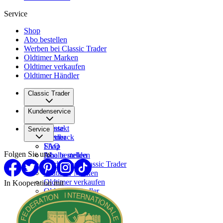
Service
Shop
Abo bestellen
Werben bei Classic Trader
Oldtimer Marken
Oldtimer verkaufen
Oldtimer Händler
Classic Trader
Über uns
Kundenservice
Karriere
Presse
Kontakt
Service
Partner
Feedback
FAQ
Shop
Folgen Sie uns
Inhalte melden
Abo bestellen
Werben bei Classic Trader
Oldtimer Marken
Oldtimer verkaufen
In Kooperation mit
Oldtimer Händler