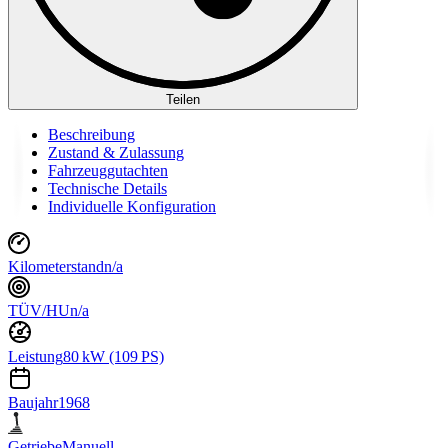
Teilen
Beschreibung
Zustand & Zulassung
Fahrzeuggutachten
Technische Details
Individuelle Konfiguration
Kilometerstand
n/a
TÜV/HU
n/a
Leistung
80 kW (109 PS)
Baujahr
1968
Getriebe
Manuell