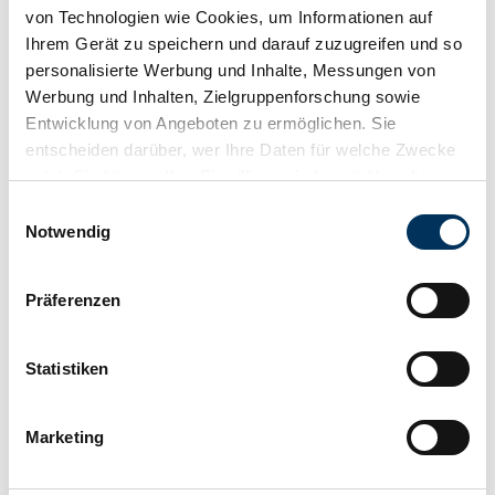
von Technologien wie Cookies, um Informationen auf
Ihrem Gerät zu speichern und darauf zuzugreifen und so
personalisierte Werbung und Inhalte, Messungen von
Werbung und Inhalten, Zielgruppenforschung sowie
Entwicklung von Angeboten zu ermöglichen. Sie
entscheiden darüber, wer Ihre Daten für welche Zwecke
nutzt. Sie können Ihre Einwilligung jederzeit über die
Cookie-Erklärung oder durch Klicken auf das Privacy
Einwilligungsauswahl
Trigger Symbol ändern oder widerrufen
Notwendig
Wenn Sie es erlauben, würden wir auch gerne:
Präferenzen
Informationen über Ihre geografische Lage
erfassen, welche bis auf einige Meter genau sein
können
Statistiken
Beobachten
Ihr Gerät durch aktives Scannen nach
bestimmten Merkmalen (Fingerprinting) identifizieren
Marketing
Erfahren Sie mehr darüber, wie Ihre persönlichen Daten
verarbeitet werden, und legen Sie Ihre Präferenzen im