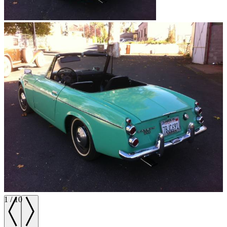
1
/
10