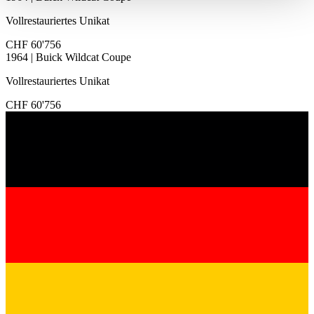
haben oder die sie im Rahmen Ihrer Nutzung der Dienste
Vollrestauriertes Unikat
gesammelt haben.
Datenschutzerklärung
CHF 60'756
1964 | Buick Wildcat Coupe
Vollrestauriertes Unikat
CHF 60'756