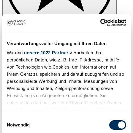
Beobachten
Verantwortungsvoller Umgang mit Ihren Daten
Wir und
unsere 1022 Partner
verarbeiten Ihre
persönlichen Daten, wie z. B. Ihre IP-Adresse, mithilfe
von Technologien wie Cookies, um Informationen auf
Ihrem Gerät zu speichern und darauf zuzugreifen und so
personalisierte Werbung und Inhalte, Messungen von
Werbung und Inhalten, Zielgruppenforschung sowie
Entwicklung von Angeboten zu ermöglichen. Sie
entscheiden darüber, wer Ihre Daten für welche Zwecke
nutzt. Sie können Ihre Einwilligung jederzeit über die
Cookie-Erklärung oder durch Klicken auf das Privacy
Einwilligungsauswahl
Trigger Symbol ändern oder widerrufen
Notwendig