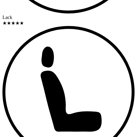
Lack
★
★
★
★
★