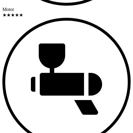
Motor
★
★
★
★
★