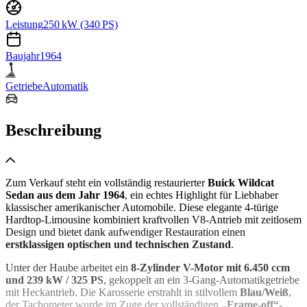
Leistung
250 kW (340 PS)
Baujahr
1964
Getriebe
Automatik
Beschreibung
Zum Verkauf steht ein vollständig restaurierter
Buick Wildcat
Sedan aus dem Jahr 1964
, ein echtes Highlight für Liebhaber
klassischer amerikanischer Automobile. Diese elegante 4-türige
Hardtop-Limousine kombiniert kraftvollen V8-Antrieb mit zeitlosem
Design und bietet dank aufwendiger Restauration einen
erstklassigen optischen und technischen Zustand
.
Unter der Haube arbeitet ein
8-Zylinder V-Motor mit 6.450 ccm
und 239 kW / 325 PS
, gekoppelt an ein 3-Gang-Automatikgetriebe
mit Heckantrieb. Die Karosserie erstrahlt in stilvollem
Blau/Weiß
,
der Tachometer wurde im Zuge der vollständigen
„Frame-off“-