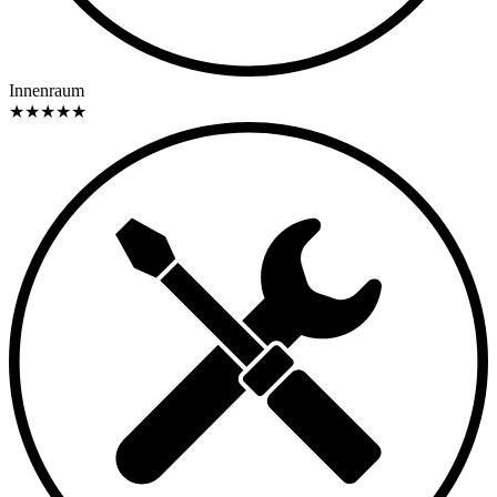
Innenraum
★
★
★
★
★