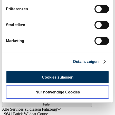
Wenn Sie es erlauben, würden wir auch gerne:
Präferenzen
Informationen über Ihre geografische Lage
Drucken
erfassen, welche bis auf einige Meter genau sein
können
Statistiken
Ihr Gerät durch aktives Scannen nach
bestimmten Merkmalen (Fingerprinting) identifizieren
Marketing
Erfahren Sie mehr darüber, wie Ihre persönlichen Daten
verarbeitet werden, und legen Sie Ihre Präferenzen im
Abschnitt Einzelheiten
fest.
Details zeigen
Wir verwenden Cookies, um Inhalte und Anzeigen zu
personalisieren, Funktionen für soziale Medien anbieten
Cookies zulassen
zu können und die Zugriffe auf unsere Website zu
analysieren. Außerdem geben wir Informationen zu Ihrer
Nur notwendige Cookies
Verwendung unserer Website an unsere Partner für
soziale Medien, Werbung und Analysen weiter. Unsere
Teilen
Partner führen diese Informationen möglicherweise mit
Alle Services zu diesem Fahrzeug
weiteren Daten zusammen, die Sie ihnen bereitgestellt
1964 | Buick Wildcat Coupe