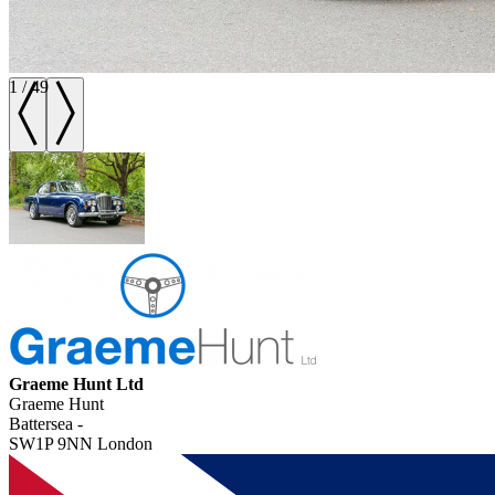
1
/
49
Graeme Hunt Ltd
Graeme Hunt
Battersea -
SW1P 9NN London