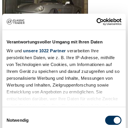
Verantwortungsvoller Umgang mit Ihren Daten
Wir und
unsere 1022 Partner
verarbeiten Ihre
persönlichen Daten, wie z. B. Ihre IP-Adresse, mithilfe
von Technologien wie Cookies, um Informationen auf
Ihrem Gerät zu speichern und darauf zuzugreifen und so
personalisierte Werbung und Inhalte, Messungen von
Werbung und Inhalten, Zielgruppenforschung sowie
Entwicklung von Angeboten zu ermöglichen. Sie
entscheiden darüber, wer Ihre Daten für welche Zwecke
nutzt. Sie können Ihre Einwilligung jederzeit über die
Cookie-Erklärung oder durch Klicken auf das Privacy
Einwilligungsauswahl
Trigger Symbol ändern oder widerrufen
Notwendig