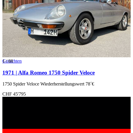
1
Gutachten
/
88
1971 | Alfa Romeo 1750 Spider Veloce
1750 Spider Veloce Wiederherstellungswert 78´€
CHF 45'795