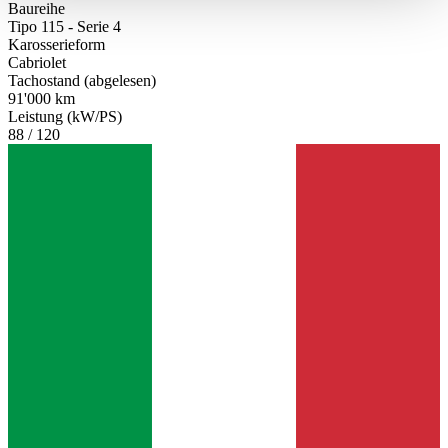
Baureihe
haben oder die sie im Rahmen Ihrer Nutzung der Dienste
Tipo 115 - Serie 4
gesammelt haben.
Datenschutzerklärung
Karosserieform
Cabriolet
Tachostand (abgelesen)
91'000 km
Leistung (kW/PS)
88 / 120