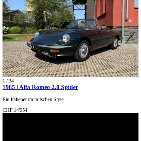
1
/
34
1985 | Alfa Romeo 2.0 Spider
Ein Italiener im britschen Style
CHF 14'954