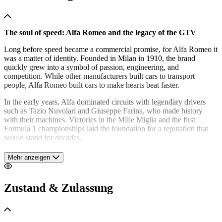
The soul of speed: Alfa Romeo and the legacy of the GTV
Long before speed became a commercial promise, for Alfa Romeo it
was a matter of identity. Founded in Milan in 1910, the brand
quickly grew into a symbol of passion, engineering, and
competition. While other manufacturers built cars to transport
people, Alfa Romeo built cars to make hearts beat faster.
In the early years, Alfa dominated circuits with legendary drivers
such as Tazio Nuvolari and Giuseppe Farina, who made history
with their machines. Victories in the Mille Miglia and the first
Formula 1 championships laid the foundation for a reputation that
would stand for decades.
But the real story of Alfa Romeo is not only found at the absolute
Mehr anzeigen
top of motorsport — it also lives in the cars that were closer to the
people. That is where the GTV comes into the picture.
Zustand & Zulassung
The birth of an icon: the Alfetta GTV
In the 70s, Alfa Romeo introduced the Alfa Romeo Alfetta GTV, a
sports coupé that combined elegance with pure racing genes. With