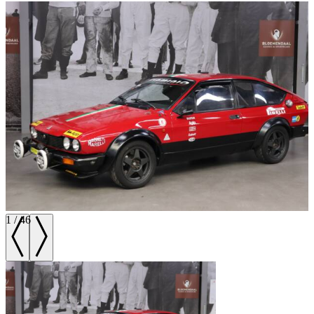
1
/
46