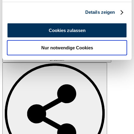
Abschnitt Einzelheiten
fest.
Details zeigen
Wir verwenden Cookies, um Inhalte und Anzeigen zu
personalisieren, Funktionen für soziale Medien anbieten
Cookies zulassen
zu können und die Zugriffe auf unsere Website zu
analysieren. Außerdem geben wir Informationen zu Ihrer
Nur notwendige Cookies
Verwendung unserer Website an unsere Partner für
soziale Medien, Werbung und Analysen weiter. Unsere
Drucken
Partner führen diese Informationen möglicherweise mit
weiteren Daten zusammen, die Sie ihnen bereitgestellt
haben oder die sie im Rahmen Ihrer Nutzung der Dienste
gesammelt haben.
Datenschutzerklärung