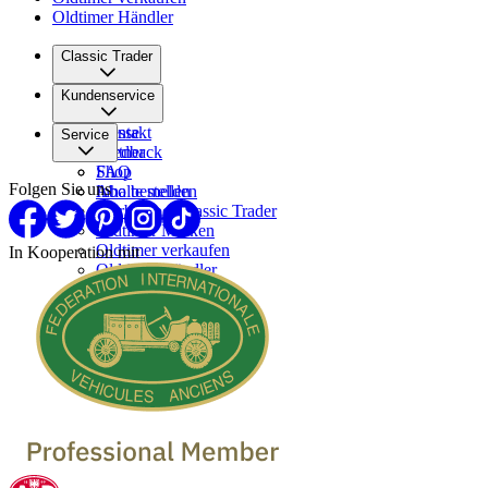
Oldtimer Händler
Classic Trader
Über uns
Kundenservice
Karriere
Presse
Kontakt
Service
Partner
Feedback
FAQ
Shop
Folgen Sie uns
Inhalte melden
Abo bestellen
Werben bei Classic Trader
Oldtimer Marken
Oldtimer verkaufen
In Kooperation mit
Oldtimer Händler