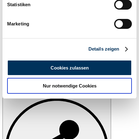
können
Statistiken
Ihr Gerät durch aktives Scannen nach
bestimmten Merkmalen (Fingerprinting) identifizieren
Marketing
Erfahren Sie mehr darüber, wie Ihre persönlichen Daten
verarbeitet werden, und legen Sie Ihre Präferenzen im
Abschnitt Einzelheiten
fest.
Details zeigen
Wir verwenden Cookies, um Inhalte und Anzeigen zu
personalisieren, Funktionen für soziale Medien anbieten
Cookies zulassen
zu können und die Zugriffe auf unsere Website zu
analysieren. Außerdem geben wir Informationen zu Ihrer
Nur notwendige Cookies
Verwendung unserer Website an unsere Partner für
soziale Medien, Werbung und Analysen weiter. Unsere
Drucken
Partner führen diese Informationen möglicherweise mit
weiteren Daten zusammen, die Sie ihnen bereitgestellt
haben oder die sie im Rahmen Ihrer Nutzung der Dienste
gesammelt haben.
Datenschutzerklärung