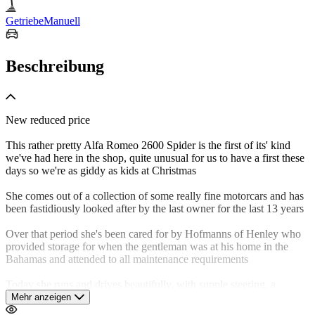
Getriebe
Manuell
Beschreibung
New reduced price
This rather pretty Alfa Romeo 2600 Spider is the first of its' kind
we've had here in the shop, quite unusual for us to have a first these
days so we're as giddy as kids at Christmas
She comes out of a collection of some really fine motorcars and has
been fastidiously looked after by the last owner for the last 13 years
Over that period she's been cared for by Hofmanns of Henley who
provided storage for when the gentleman was at his home in the
Bahamas and attended to all maintenance requirements
Today she runs and drives beautifully, with supple steering, a
smooth comfortable ride accompanied by the strong pull &
Mehr anzeigen
wonderful tones provided by the engine and gearbox, as well as