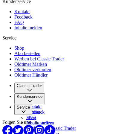
Kundenservice
Kontakt
Feedback
FAQ
Inhalte melden
Service
Shop
Abo bestellen
Werben bei Classic Trader
Oldtimer Marken
Oldtimer verkaufen
Oldtimer Händler
Classic Trader
Über uns
Kundenservice
Karriere
Presse
Kontakt
Service
Partner
Feedback
FAQ
Shop
Folgen Sie uns
Inhalte melden
Abo bestellen
Werben bei Classic Trader
Oldtimer Marken