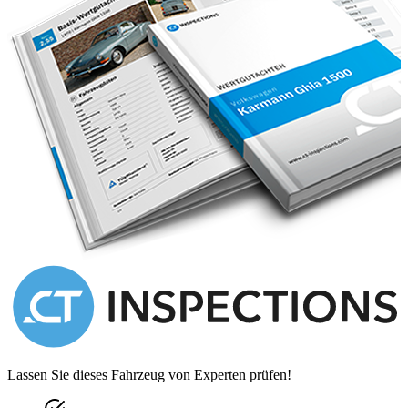
She is very unusually a UK factory right hand drive example, we
haven't seen any other RHD examples offered anywhere....
The car itself pulls the chord of a sunny Sunday drive type machine,
you know, blue skies, wind in the hair stuff
And should the weather interrupt your journey, the hood which is in
immaculate condition, operates with such ease folding neatly away
behind the rear seats
There are some really lovely design cues provided by the Touring
body; the thin windscreen frame likable to the bezel one might find
on an elegant dress watch, the front light cluster almost personifying
the car and the simple single exit exhaust, although sonorous,
sumptuously subtle
The interior is completely original and all the better for that, whilst
the paint, originally white from the factory, is now Silver Birch (yes
the Aston colour) as chosen by the most recent owner
Painting an Alfa in an Aston colour takes someone very strong in
their convictions - boy does it look good for it!
Lassen Sie dieses Fahrzeug von Experten prüfen!
As purchased by Lord Rayne when new this really does represent
an excellent choice, especially when compared to a Ferrari Spider of