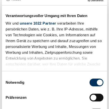
Verantwortungsvoller Umgang mit Ihren Daten
Wir und
unsere 1022 Partner
verarbeiten Ihre
persönlichen Daten, wie z. B. Ihre IP-Adresse, mithilfe
von Technologien wie Cookies, um Informationen auf
Ihrem Gerät zu speichern und darauf zuzugreifen und so
personalisierte Werbung und Inhalte, Messungen von
Werbung und Inhalten, Zielgruppenforschung sowie
Entwicklung von Angeboten zu ermöglichen. Sie
entscheiden darüber, wer Ihre Daten für welche Zwecke
nutzt. Sie können Ihre Einwilligung jederzeit über die
Cookie-Erklärung oder durch Klicken auf das Privacy
Einwilligungsauswahl
Trigger Symbol ändern oder widerrufen
Notwendig
Beobachten
Wenn Sie es erlauben, würden wir auch gerne:
Präferenzen
Informationen über Ihre geografische Lage
erfassen, welche bis auf einige Meter genau sein