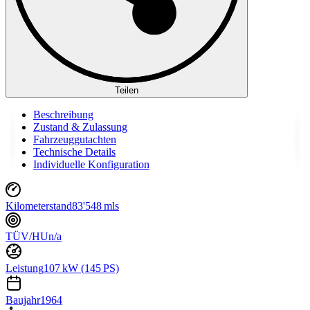
Teilen
Beschreibung
Zustand & Zulassung
Fahrzeuggutachten
Technische Details
Individuelle Konfiguration
Kilometerstand
83'548 mls
TÜV/HU
n/a
Leistung
107 kW (145 PS)
Baujahr
1964