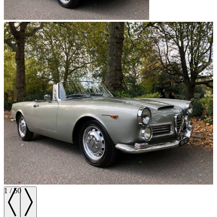
1
/
50