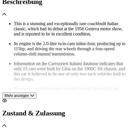
Beschreibung
This is a stunning and exceptionally rare coachbuilt Italian
classic, which had its debut at the 1956 Geneva motor show,
and is reported to be in excellent condition.
Its engine is the 2.0-litre twin-cam inline-four, producing up to
115hp, and driving the rear wheels through a four-speed
column-shift manual transmission.
Information on the Carrozzieri Italiani database indicates that
only 15 cars were built by Ghia on the 1900C SS chassis, and
this car is believed to be one of only two such vehicles built to
this design.
The car is reported to have featured in both Auto Italia and
Ruoteclassiche publications in 2004, before being offered for
Mehr anzeigen
sale at the Auto e Moto d’Epoca in Padova later that year.
It has been in the current ownership for 11 years.
Zustand & Zulassung
The odometer currently indicates 5,328 km, but the total
mileage is reported to be around 57,000 km.