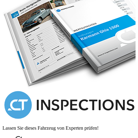
km, when an Alfa Romeo specialist carried out a full service.
Prior to this, it is understood that a new clutch was recently
installed.
This Alfa Romeo 1900C SS by Ghia-Aigle represents an incredible
opportunity to acquire a coachbuilt Italian sporting coupe.
Understood to be one of just two cars finished to this design, it
offers a glimpse into the exciting post-war world of highly bespoke
vehicles, and also boasts early exhibit provenance having made its
debut at the 1956 Geneva motor show. With a fresh service
completed earlier this year, it is ready to enjoy on the road, but
would also make a striking centrepiece to any assembly of rare
classics.
Federico Anversa 00393939487504
Lassen Sie dieses Fahrzeug von Experten prüfen!