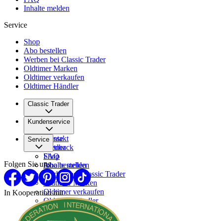
Inhalte melden
Service
Shop
Abo bestellen
Werben bei Classic Trader
Oldtimer Marken
Oldtimer verkaufen
Oldtimer Händler
Classic Trader
Über uns
Kundenservice
Karriere
Presse
Kontakt
Service
Partner
Feedback
FAQ
Shop
Folgen Sie uns
Inhalte melden
Abo bestellen
Werben bei Classic Trader
Oldtimer Marken
Oldtimer verkaufen
In Kooperation mit
Oldtimer Händler