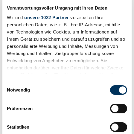
Verantwortungsvoller Umgang mit Ihren Daten
Wir und
unsere 1022 Partner
verarbeiten Ihre
persönlichen Daten, wie z. B. Ihre IP-Adresse, mithilfe
von Technologien wie Cookies, um Informationen auf
Ihrem Gerät zu speichern und darauf zuzugreifen und so
personalisierte Werbung und Inhalte, Messungen von
Werbung und Inhalten, Zielgruppenforschung sowie
Entwicklung von Angeboten zu ermöglichen. Sie
entscheiden darüber, wer Ihre Daten für welche Zwecke
nutzt. Sie können Ihre Einwilligung jederzeit über die
Cookie-Erklärung oder durch Klicken auf das Privacy
Einwilligungsauswahl
Beobachten
Trigger Symbol ändern oder widerrufen
Notwendig
Wenn Sie es erlauben, würden wir auch gerne:
Präferenzen
Informationen über Ihre geografische Lage
erfassen, welche bis auf einige Meter genau sein
können
Statistiken
Ihr Gerät durch aktives Scannen nach