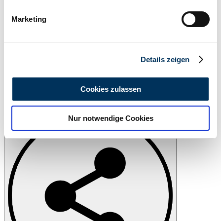
bestimmten Merkmalen (Fingerprinting) identifizieren
Marketing
Erfahren Sie mehr darüber, wie Ihre persönlichen Daten
verarbeitet werden, und legen Sie Ihre Präferenzen im
Abschnitt Einzelheiten
fest.
Details zeigen
Wir verwenden Cookies, um Inhalte und Anzeigen zu
personalisieren, Funktionen für soziale Medien anbieten
Cookies zulassen
zu können und die Zugriffe auf unsere Website zu
Drucken
analysieren. Außerdem geben wir Informationen zu Ihrer
Nur notwendige Cookies
Verwendung unserer Website an unsere Partner für
soziale Medien, Werbung und Analysen weiter. Unsere
Partner führen diese Informationen möglicherweise mit
weiteren Daten zusammen, die Sie ihnen bereitgestellt
haben oder die sie im Rahmen Ihrer Nutzung der Dienste
gesammelt haben.
Datenschutzerklärung