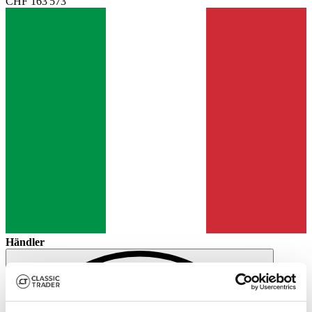
CHF 163'573
Händler