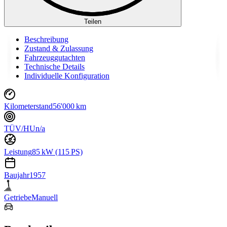
Teilen
Beschreibung
Zustand & Zulassung
Fahrzeuggutachten
Technische Details
Individuelle Konfiguration
Kilometerstand
56'000 km
TÜV/HU
n/a
Leistung
85 kW (115 PS)
Baujahr
1957
Getriebe
Manuell