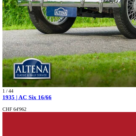
1
/
44
1935 | AC Six 16/66
CHF 64'962