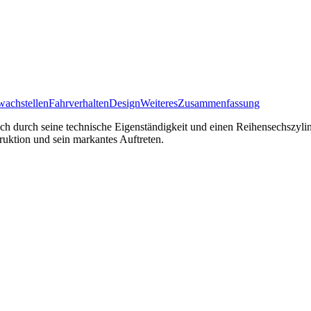
achstellen
Fahrverhalten
Design
Weiteres
Zusammenfassung
r sich durch seine technische Eigenständigkeit und einen Reihensechsz
ruktion und sein markantes Auftreten.