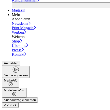
Kundenstimmen
Magazin
Mehr
Abonnieren
Newsletter
Print Magazin
Werben
Weiteres
Shop
Über uns
Presse
Kontakt
Anmelden
Suche anpassen
Marke
AC
Modellreihe
Six
Suchauftrag einrichten
|
< Zurück