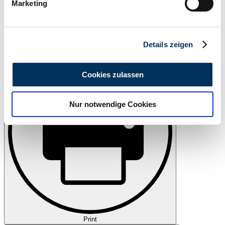
Marketing
Erfahren Sie mehr darüber, wie Ihre persönlichen Daten
verarbeitet werden, und legen Sie Ihre Präferenzen im
Abschnitt Einzelheiten
fest.
Watch
Details zeigen
Wir verwenden Cookies, um Inhalte und Anzeigen zu
personalisieren, Funktionen für soziale Medien anbieten
Cookies zulassen
zu können und die Zugriffe auf unsere Website zu
analysieren. Außerdem geben wir Informationen zu Ihrer
Nur notwendige Cookies
Verwendung unserer Website an unsere Partner für
soziale Medien, Werbung und Analysen weiter. Unsere
Partner führen diese Informationen möglicherweise mit
weiteren Daten zusammen, die Sie ihnen bereitgestellt
haben oder die sie im Rahmen Ihrer Nutzung der Dienste
gesammelt haben.
Datenschutzerklärung
Print