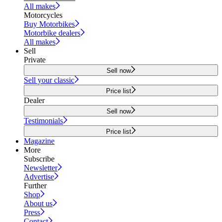
All makes
Motorcycles
Buy Motorbikes
Motorbike dealers
All makes
Sell
Private
Sell now
Sell your classic
Price list
Dealer
Sell now
Testimonials
Price list
Magazine
More
Subscribe
Newsletter
Advertise
Further
Shop
About us
Press
Contact