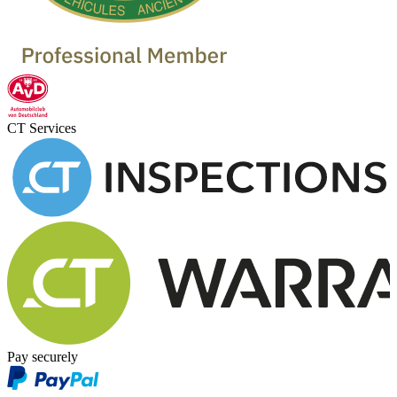
CT Services
Pay securely