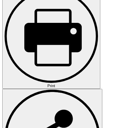
Print