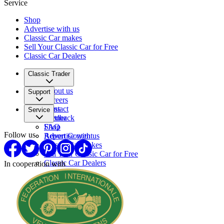
Service
Shop
Advertise with us
Classic Car makes
Sell Your Classic Car for Free
Classic Car Dealers
Classic Trader
About us
Support
Careers
Press
Contact
Service
Partner
Feedback
FAQ
Shop
Follow us
Report Content
Advertise with us
Classic Car makes
Sell Your Classic Car for Free
Classic Car Dealers
In cooperation with