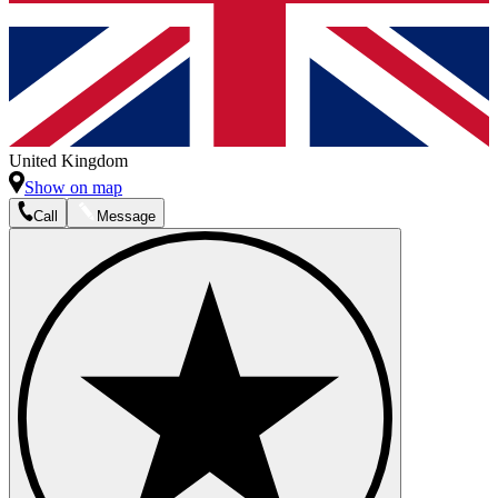
United Kingdom
Show on map
Call
Message