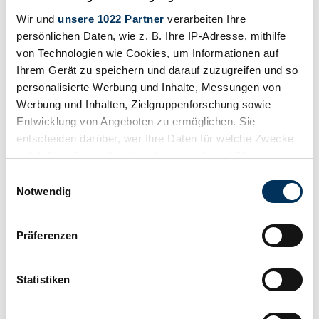
Wir und
unsere 1022 Partner
verarbeiten Ihre
persönlichen Daten, wie z. B. Ihre IP-Adresse, mithilfe
von Technologien wie Cookies, um Informationen auf
Ihrem Gerät zu speichern und darauf zuzugreifen und so
personalisierte Werbung und Inhalte, Messungen von
Werbung und Inhalten, Zielgruppenforschung sowie
Entwicklung von Angeboten zu ermöglichen. Sie
Dealer
entscheiden darüber, wer Ihre Daten für welche Zwecke
nutzt. Sie können Ihre Einwilligung jederzeit über die
Cookie-Erklärung oder durch Klicken auf das Privacy
Einwilligungsauswahl
Trigger Symbol ändern oder widerrufen
Notwendig
Wenn Sie es erlauben, würden wir auch gerne:
Präferenzen
Informationen über Ihre geografische Lage
erfassen, welche bis auf einige Meter genau sein
können
Statistiken
Ihr Gerät durch aktives Scannen nach
bestimmten Merkmalen (Fingerprinting) identifizieren