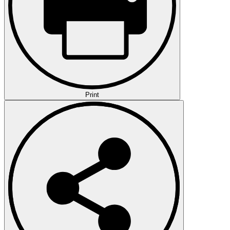
Print