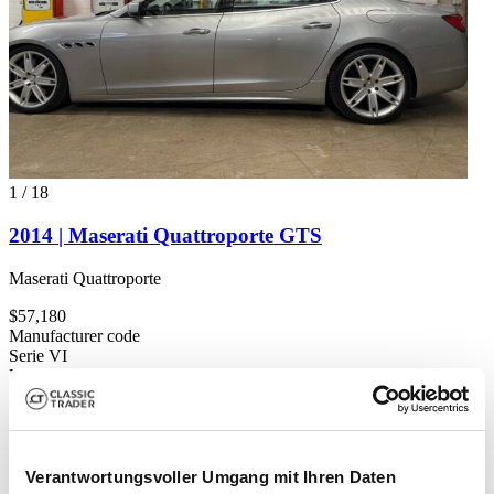
1
/
18
2014 | Maserati Quattroporte GTS
Maserati Quattroporte
$57,180
Manufacturer code
Serie VI
Body style
Saloon (4-doors)
Mileage (read)
91,000 km
Power (kW/hp)
390 / 530
Verantwortungsvoller Umgang mit Ihren Daten