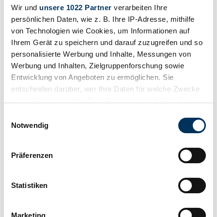
Show vehicle
Wir und
unsere 1022 Partner
verarbeiten Ihre
Vehicle ad
persönlichen Daten, wie z. B. Ihre IP-Adresse, mithilfe
von Technologien wie Cookies, um Informationen auf
Ihrem Gerät zu speichern und darauf zuzugreifen und so
personalisierte Werbung und Inhalte, Messungen von
Werbung und Inhalten, Zielgruppenforschung sowie
Entwicklung von Angeboten zu ermöglichen. Sie
entscheiden darüber, wer Ihre Daten für welche Zwecke
nutzt. Sie können Ihre Einwilligung jederzeit über die
Cookie-Erklärung oder durch Klicken auf das Privacy
Einwilligungsauswahl
Trigger Symbol ändern oder widerrufen
Notwendig
Wenn Sie es erlauben, würden wir auch gerne:
Präferenzen
Informationen über Ihre geografische Lage
erfassen, welche bis auf einige Meter genau sein
können
Statistiken
Ihr Gerät durch aktives Scannen nach
bestimmten Merkmalen (Fingerprinting) identifizieren
Marketing