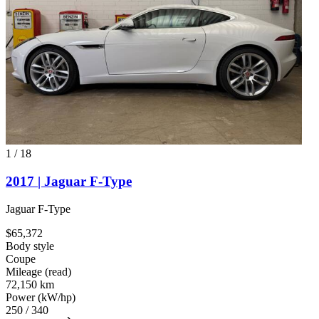
1
/
18
2017 | Jaguar F-Type
Jaguar F-Type
$65,372
Body style
Coupe
Mileage (read)
72,150 km
Power (kW/hp)
250 / 340