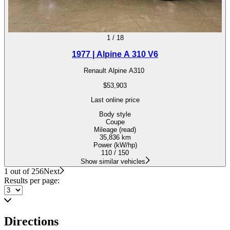
1
/
18
1977 | Alpine A 310 V6
Renault Alpine A310
$53,903
Last online price
Body style
Coupe
Mileage (read)
35,836 km
Power (kW/hp)
110 / 150
Show similar vehicles
1 out of 256
Next
Results per page:
Directions