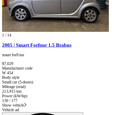
1
/
14
2005 | Smart Forfour 1.5 Brabus
smart forFour
$7,029
Manufacturer code
W 454
Body style
Small car (5-doors)
Mileage (read)
213,915 km
Power (kW/hp)
130 / 177
Show vehicle
Vehicle ad