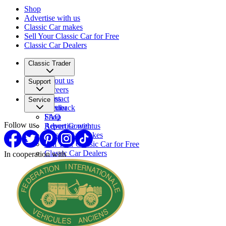
Shop
Advertise with us
Classic Car makes
Sell Your Classic Car for Free
Classic Car Dealers
Classic Trader
About us
Support
Careers
Press
Contact
Service
Partner
Feedback
FAQ
Shop
Follow us
Report Content
Advertise with us
Classic Car makes
Sell Your Classic Car for Free
Classic Car Dealers
In cooperation with