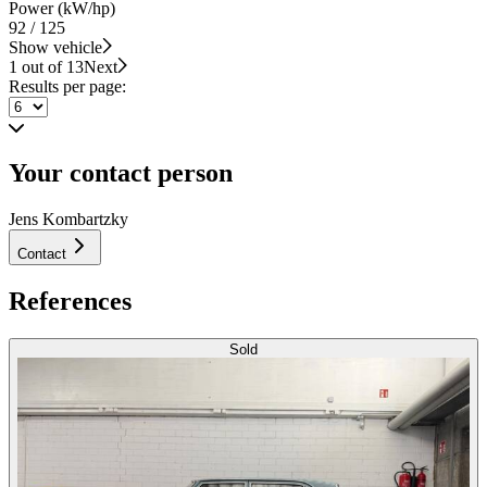
Power (kW/hp)
92 / 125
Show vehicle
1 out of 13
Next
Results per page:
Your contact person
Jens Kombartzky
Contact
References
Sold