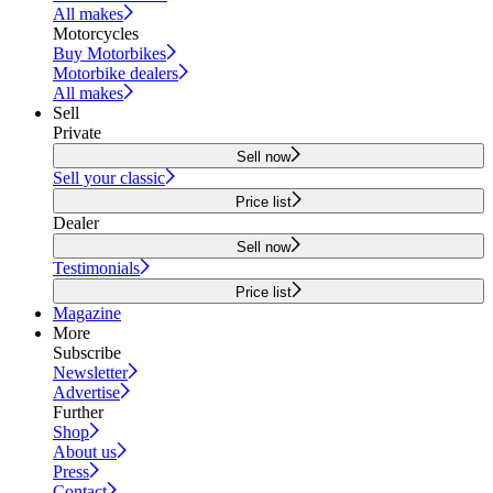
All makes
Motorcycles
Buy Motorbikes
Motorbike dealers
All makes
Sell
Private
Sell now
Sell your classic
Price list
Dealer
Sell now
Testimonials
Price list
Magazine
More
Subscribe
Newsletter
Advertise
Further
Shop
About us
Press
Contact