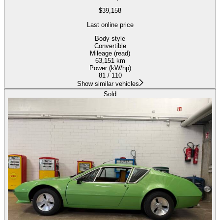
$39,158
Last online price
Body style
Convertible
Mileage (read)
63,151 km
Power (kW/hp)
81 / 110
Show similar vehicles
Sold