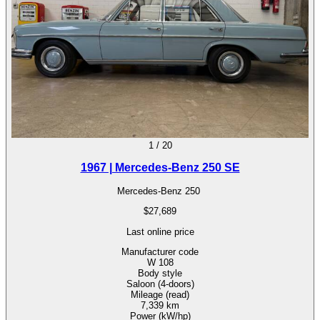
1
/
20
1967 | Mercedes-Benz 250 SE
Mercedes-Benz 250
$27,689
Last online price
Manufacturer code
W 108
Body style
Saloon (4-doors)
Mileage (read)
7,339 km
Power (kW/hp)