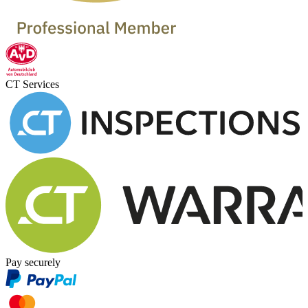
CT Services
Pay securely