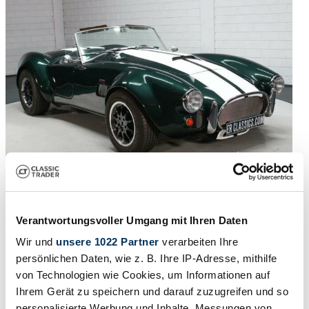
1989 | Brightwheel Viper
Verantwortungsvoller Umgang mit Ihren Daten
Overig
Wir und
unsere 1022 Partner
verarbeiten Ihre
persönlichen Daten, wie z. B. Ihre IP-Adresse, mithilfe
$81,868
4 months ago
von Technologien wie Cookies, um Informationen auf
Ihrem Gerät zu speichern und darauf zuzugreifen und so
personalisierte Werbung und Inhalte, Messungen von