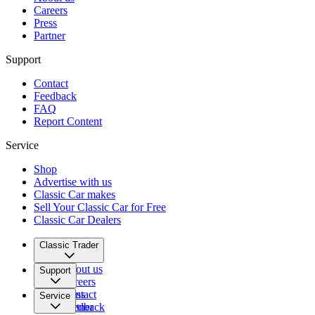
Careers
Press
Partner
Support
Contact
Feedback
FAQ
Report Content
Service
Shop
Advertise with us
Classic Car makes
Sell Your Classic Car for Free
Classic Car Dealers
Classic Trader
About us
Support
Careers
Press
Contact
Service
Partner
Feedback