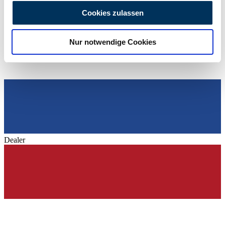
personalisieren, Funktionen für soziale Medien anbieten
Cookies zulassen
zu können und die Zugriffe auf unsere Website zu
analysieren. Außerdem geben wir Informationen zu Ihrer
Nur notwendige Cookies
Verwendung unserer Website an unsere Partner für
soziale Medien, Werbung und Analysen weiter. Unsere
Partner führen diese Informationen möglicherweise mit
weiteren Daten zusammen, die Sie ihnen bereitgestellt
haben oder die sie im Rahmen Ihrer Nutzung der Dienste
gesammelt haben.
Datenschutzerklärung
Dealer