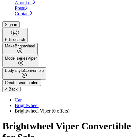
About us
Press
Contact
Sign in
Edit search
Make
Brightwheel
Model series
Viper
Body style
Convertible
Create search alert
|
< Back
Car
Brightwheel
Brightwheel Viper
(0 offers)
Brightwheel Viper Convertible