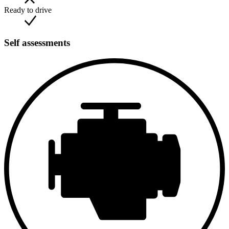
Ready to drive
Model:
VW Typ 82E
Year:
1943
Chassis Number:
[Insert number]
Self assessments
Engine:
1131 cm³, 25 hp
Ground Clearance:
220 mm
Top Speed:
80 km/h
Vehicle History:
Fully documented, including delivery and
restoration records
The VW Typ 82E is a fascinating piece of history, representing a
blend of civilian and military vehicle engineering from the 1940s.
Today, it is a highly sought-after collector’s item for military and
automotive historians.