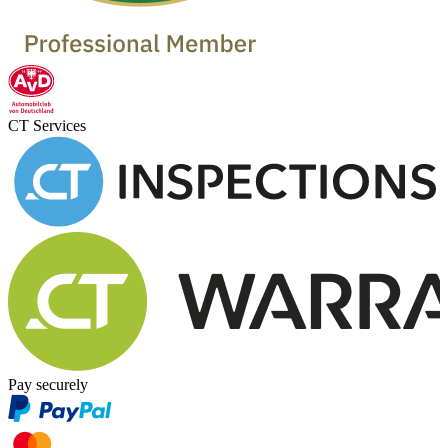
CT Services
Pay securely