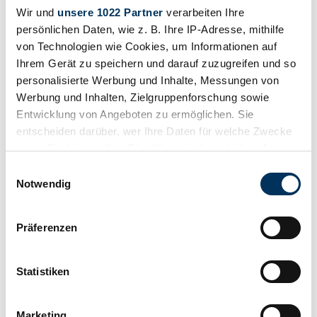
Message
Call
Wir und
unsere 1022 Partner
verarbeiten Ihre
persönlichen Daten, wie z. B. Ihre IP-Adresse, mithilfe
1943 | Volkswagen KdF-Wagen
von Technologien wie Cookies, um Informationen auf
VW Typ 82E – KDF-Wagen (1943) - Hermann-Walter Collection
Ihrem Gerät zu speichern und darauf zuzugreifen und so
personalisierte Werbung und Inhalte, Messungen von
Call
Message
Werbung und Inhalten, Zielgruppenforschung sowie
Entwicklung von Angeboten zu ermöglichen. Sie
entscheiden darüber, wer Ihre Daten für welche Zwecke
nutzt. Sie können Ihre Einwilligung jederzeit über die
Cookie-Erklärung oder durch Klicken auf das Privacy
Einwilligungsauswahl
Trigger Symbol ändern oder widerrufen
Notwendig
Wenn Sie es erlauben, würden wir auch gerne:
Präferenzen
Informationen über Ihre geografische Lage
erfassen, welche bis auf einige Meter genau sein
können
Statistiken
Ihr Gerät durch aktives Scannen nach
bestimmten Merkmalen (Fingerprinting) identifizieren
Marketing