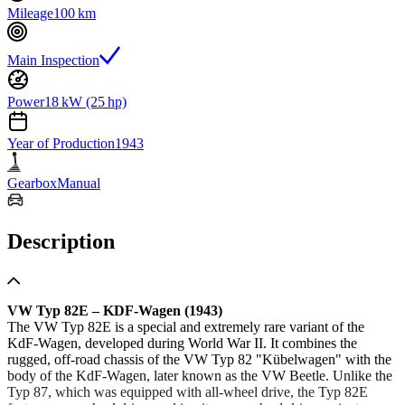
Mileage
100 km
Main Inspection
Power
18 kW (25 hp)
Year of Production
1943
Gearbox
Manual
Description
VW Typ 82E – KDF-Wagen (1943)
The VW Typ 82E is a special and extremely rare variant of the
KdF-Wagen, developed during World War II. It combines the
rugged, off-road chassis of the VW Typ 82 "Kübelwagen" with the
body of the KdF-Wagen, later known as the VW Beetle. Unlike the
Typ 87, which was equipped with all-wheel drive, the Typ 82E