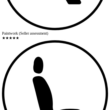
Paintwork (Seller assessment)
★
★
★
★
★