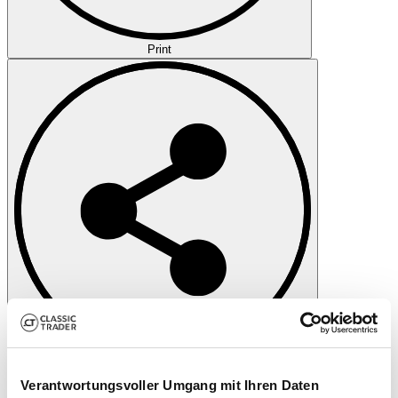
Print
Share
All services for this vehicle
Verantwortungsvoller Umgang mit Ihren Daten