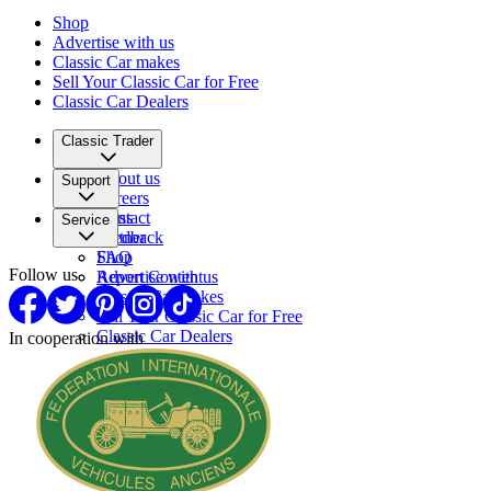
Shop
Advertise with us
Classic Car makes
Sell Your Classic Car for Free
Classic Car Dealers
Classic Trader
About us
Support
Careers
Press
Contact
Service
Partner
Feedback
FAQ
Shop
Follow us
Report Content
Advertise with us
Classic Car makes
Sell Your Classic Car for Free
Classic Car Dealers
In cooperation with