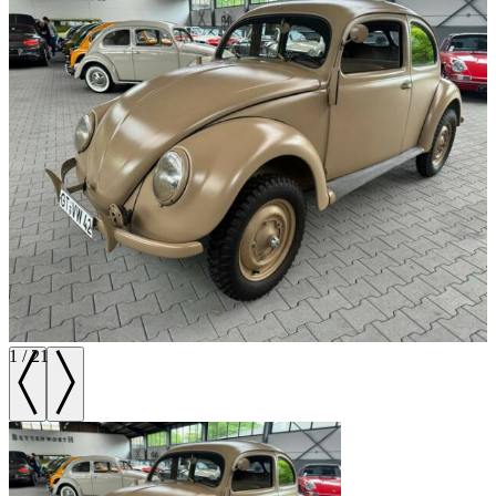
1
/
21