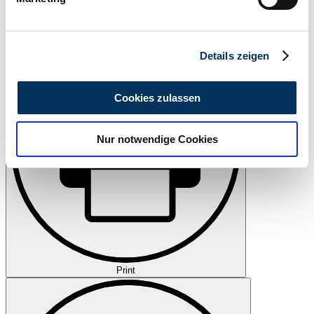
Erfahren Sie mehr darüber, wie Ihre persönlichen Daten
verarbeitet werden, und legen Sie Ihre Präferenzen im
Watch
Abschnitt Einzelheiten
fest.
Details zeigen
Wir verwenden Cookies, um Inhalte und Anzeigen zu
personalisieren, Funktionen für soziale Medien anbieten
Cookies zulassen
zu können und die Zugriffe auf unsere Website zu
analysieren. Außerdem geben wir Informationen zu Ihrer
Nur notwendige Cookies
Verwendung unserer Website an unsere Partner für
soziale Medien, Werbung und Analysen weiter. Unsere
Partner führen diese Informationen möglicherweise mit
weiteren Daten zusammen, die Sie ihnen bereitgestellt
haben oder die sie im Rahmen Ihrer Nutzung der Dienste
gesammelt haben.
Datenschutzerklärung
Print