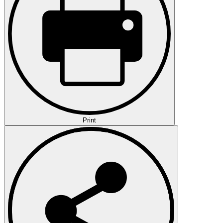
Print