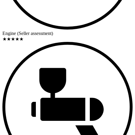
Engine (Seller assessment)
★
★
★
★
★