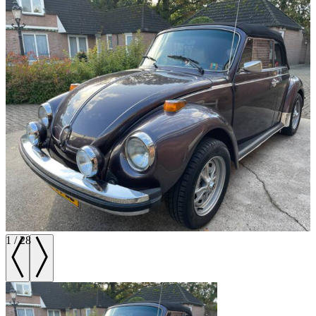
1
/
28