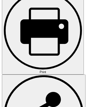
Print