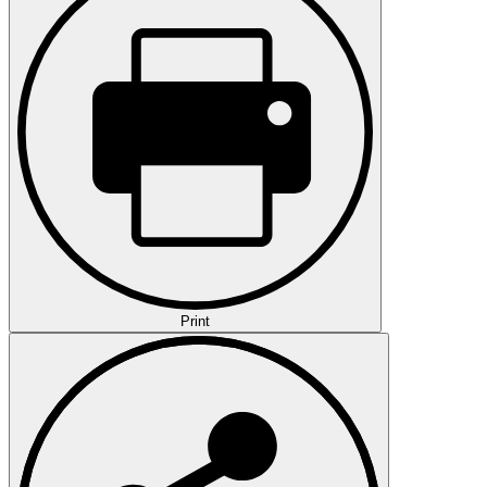
Print