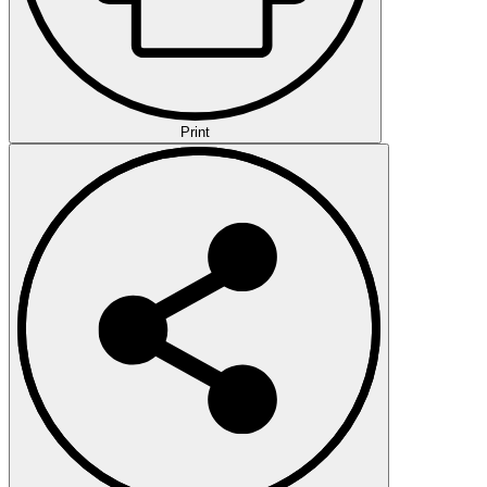
Print