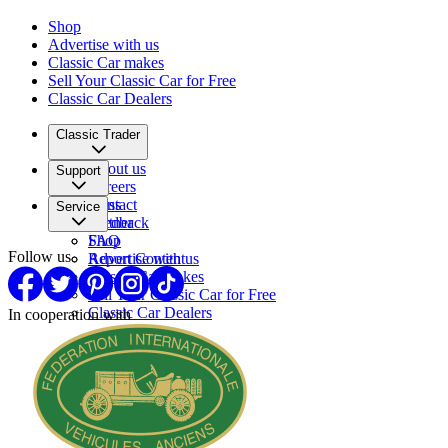
Shop
Advertise with us
Classic Car makes
Sell Your Classic Car for Free
Classic Car Dealers
Classic Trader
About us
Support
Careers
Press
Contact
Service
Partner
Feedback
FAQ
Shop
Follow us
Report Content
Advertise with us
Classic Car makes
Sell Your Classic Car for Free
Classic Car Dealers
In cooperation with