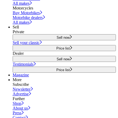
All makes
Motorcycles
Buy Motorbikes
Motorbike dealers
All makes
Sell
Private
Sell now
Sell your classic
Price list
Dealer
Sell now
Testimonials
Price list
Magazine
More
Subscribe
Newsletter
Advertise
Further
Shop
About us
Press
Contact