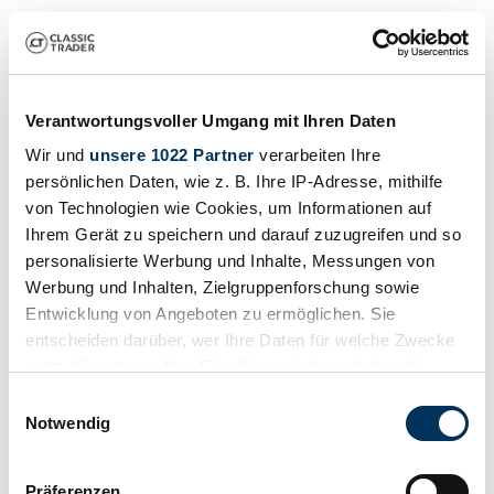
Verantwortungsvoller Umgang mit Ihren Daten
Wir und
unsere 1022 Partner
verarbeiten Ihre
persönlichen Daten, wie z. B. Ihre IP-Adresse, mithilfe
von Technologien wie Cookies, um Informationen auf
Ihrem Gerät zu speichern und darauf zuzugreifen und so
personalisierte Werbung und Inhalte, Messungen von
Werbung und Inhalten, Zielgruppenforschung sowie
Entwicklung von Angeboten zu ermöglichen. Sie
entscheiden darüber, wer Ihre Daten für welche Zwecke
nutzt. Sie können Ihre Einwilligung jederzeit über die
Cookie-Erklärung oder durch Klicken auf das Privacy
Einwilligungsauswahl
Trigger Symbol ändern oder widerrufen
Notwendig
Wenn Sie es erlauben, würden wir auch gerne:
Präferenzen