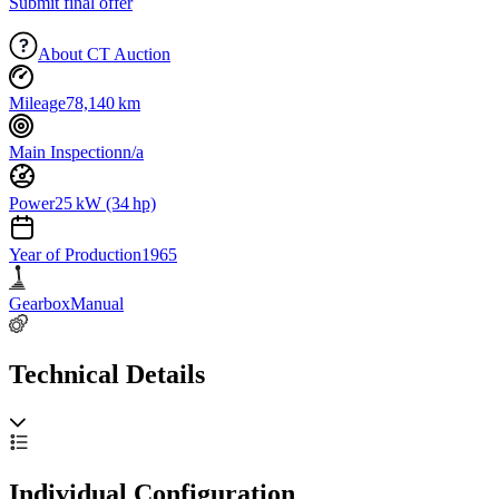
Submit final offer
About CT Auction
Mileage
78,140 km
Main Inspection
n/a
Power
25 kW (34 hp)
Year of Production
1965
Gearbox
Manual
Technical Details
Individual Configuration