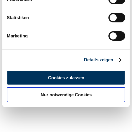
Informationen über Ihre geografische Lage
erfassen, welche bis auf einige Meter genau sein
können
Statistiken
Ihr Gerät durch aktives Scannen nach
bestimmten Merkmalen (Fingerprinting) identifizieren
Marketing
Erfahren Sie mehr darüber, wie Ihre persönlichen Daten
verarbeitet werden, und legen Sie Ihre Präferenzen im
Abschnitt Einzelheiten
fest.
Details zeigen
Wir verwenden Cookies, um Inhalte und Anzeigen zu
personalisieren, Funktionen für soziale Medien anbieten
Cookies zulassen
zu können und die Zugriffe auf unsere Website zu
analysieren. Außerdem geben wir Informationen zu Ihrer
Nur notwendige Cookies
Verwendung unserer Website an unsere Partner für
soziale Medien, Werbung und Analysen weiter. Unsere
Partner führen diese Informationen möglicherweise mit
weiteren Daten zusammen, die Sie ihnen bereitgestellt
haben oder die sie im Rahmen Ihrer Nutzung der Dienste
gesammelt haben.
Datenschutzerklärung