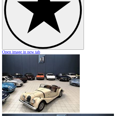
Open image in new tab
O