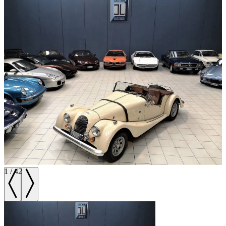
1
/
42