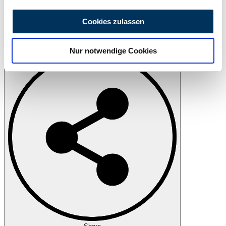
Wir verwenden Cookies, um Inhalte und Anzeigen zu
personalisieren, Funktionen für soziale Medien anbieten
Cookies zulassen
zu können und die Zugriffe auf unsere Website zu
analysieren. Außerdem geben wir Informationen zu Ihrer
Print
Nur notwendige Cookies
Verwendung unserer Website an unsere Partner für
soziale Medien, Werbung und Analysen weiter. Unsere
Partner führen diese Informationen möglicherweise mit
weiteren Daten zusammen, die Sie ihnen bereitgestellt
haben oder die sie im Rahmen Ihrer Nutzung der Dienste
gesammelt haben.
Datenschutzerklärung