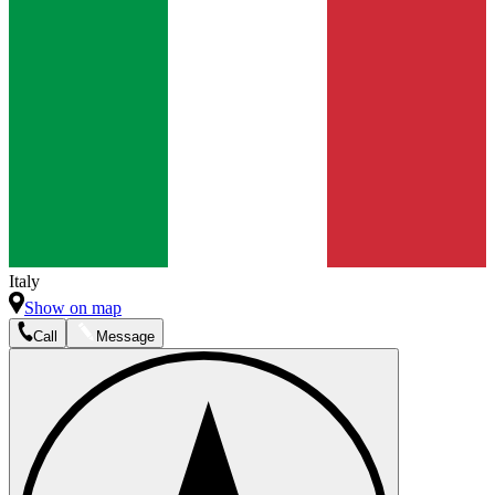
Italy
Show on map
Call
Message