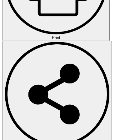
Print