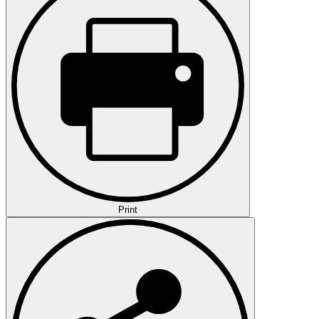
Print