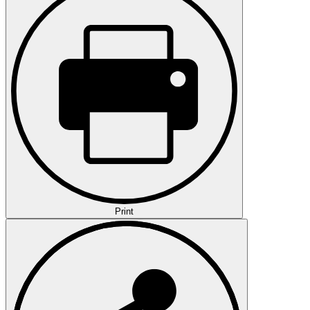
Print