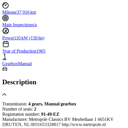
Mileage
37,916 km
Main Inspection
n/a
Power
110 kW (150 hp)
Year of Production
1965
Gearbox
Manual
Description
Transmission:
4 gears, Manual gearbox
Number of seats:
2
Registration number:
91-49-EZ
Manufacturer: Metropole Classics BV Meubellaan 1 6651KV
DRUTEN, NL 0031653328817 http://www.metropole.nl