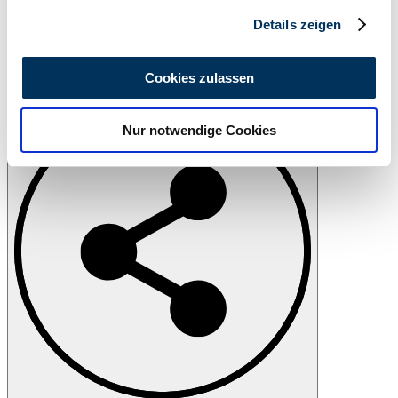
Abschnitt Einzelheiten
fest.
Details zeigen
Wir verwenden Cookies, um Inhalte und Anzeigen zu
personalisieren, Funktionen für soziale Medien anbieten
Cookies zulassen
zu können und die Zugriffe auf unsere Website zu
Print
analysieren. Außerdem geben wir Informationen zu Ihrer
Nur notwendige Cookies
Verwendung unserer Website an unsere Partner für
soziale Medien, Werbung und Analysen weiter. Unsere
Partner führen diese Informationen möglicherweise mit
weiteren Daten zusammen, die Sie ihnen bereitgestellt
haben oder die sie im Rahmen Ihrer Nutzung der Dienste
gesammelt haben.
Datenschutzerklärung