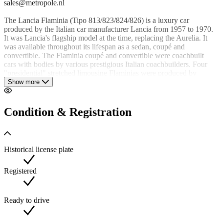
sales@metropole.nl
The Lancia Flaminia (Tipo 813/823/824/826) is a luxury car
produced by the Italian car manufacturer Lancia from 1957 to 1970.
It was Lancia's flagship model at the time, replacing the Aurelia. It
was available throughout its lifespan as a sedan, coupé and
convertible. The Flaminia coupé and convertible were coachbuilt
cars with bodies by various prestigious Italian coachbuilders. Four
"presidential" stretched limousine Flaminias were produced by
Pininfarina for use on state occasions.
Show more
12,633 Flaminias were sold in 13 years. Coupes outsold the four-
door sedan, an unusual occurrence seen at the time only in American
Condition & Registration
compact and mid-size models, where the coupe versions were
standard factory models costing the same or less than the sedan,
while the Flaminia coupes were considerably more expensive than
the limousine-like Berlina due to their coachwork.
Historical license plate
Name:
The Flaminia is named after the Via Flaminia, the road leading from
Registered
Rome to Ariminum (Rimini). This respected the long-standing
Lancia tradition of naming individual models after Roman roads.
Flaminia GT, GTL and Convertible
Ready to drive
Lancia Flaminia GT, 1961