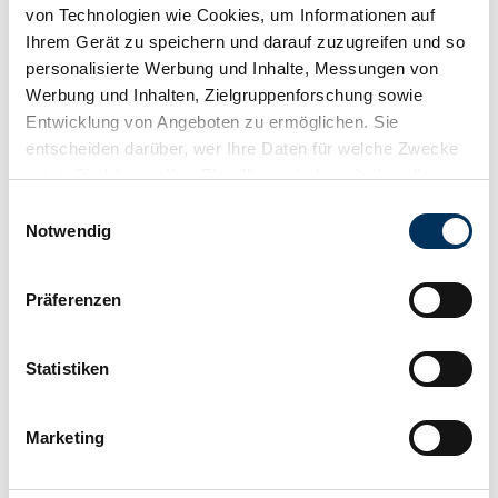
von Technologien wie Cookies, um Informationen auf
Ihrem Gerät zu speichern und darauf zuzugreifen und so
personalisierte Werbung und Inhalte, Messungen von
Werbung und Inhalten, Zielgruppenforschung sowie
Entwicklung von Angeboten zu ermöglichen. Sie
entscheiden darüber, wer Ihre Daten für welche Zwecke
nutzt. Sie können Ihre Einwilligung jederzeit über die
Cookie-Erklärung oder durch Klicken auf das Privacy
Einwilligungsauswahl
Watch
Trigger Symbol ändern oder widerrufen
Notwendig
Wenn Sie es erlauben, würden wir auch gerne:
Präferenzen
Informationen über Ihre geografische Lage
erfassen, welche bis auf einige Meter genau sein
können
Statistiken
Ihr Gerät durch aktives Scannen nach
bestimmten Merkmalen (Fingerprinting) identifizieren
Marketing
Erfahren Sie mehr darüber, wie Ihre persönlichen Daten
verarbeitet werden, und legen Sie Ihre Präferenzen im