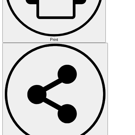
Print