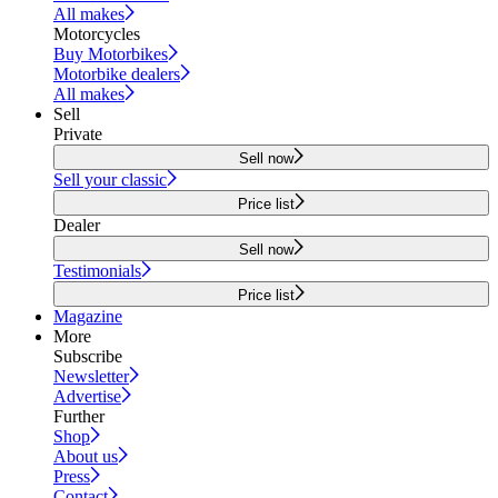
All makes
Motorcycles
Buy Motorbikes
Motorbike dealers
All makes
Sell
Private
Sell now
Sell your classic
Price list
Dealer
Sell now
Testimonials
Price list
Magazine
More
Subscribe
Newsletter
Advertise
Further
Shop
About us
Press
Contact