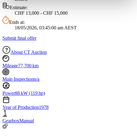
weiteren Daten zusammen, die Sie ihnen bereitgestellt
Estimate:
haben oder die sie im Rahmen Ihrer Nutzung der Dienste
CHF 13,000 - CHF 15,000
gesammelt haben.
Datenschutzerklärung
Ends at:
18/05/2026, 03:45:00 am AEST
Submit final offer
About CT Auction
Mileage
77,700 km
Main Inspection
n/a
Power
88 kW (119 hp)
Year of Production
1978
Gearbox
Manual