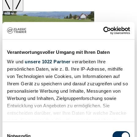
Verantwortungsvoller Umgang mit Ihren Daten
Wir und
unsere 1022 Partner
verarbeiten Ihre
persönlichen Daten, wie z. B. Ihre IP-Adresse, mithilfe
von Technologien wie Cookies, um Informationen auf
Ihrem Gerät zu speichern und darauf zuzugreifen und so
1978 | Lancia Beta Spider 2000
personalisierte Werbung und Inhalte, Messungen von
Werbung und Inhalten, Zielgruppenforschung sowie
Entwicklung von Angeboten zu ermöglichen. Sie
Rare Spider, Swiss-made, low mileage
entscheiden darüber, wer Ihre Daten für welche Zwecke
CHF 13,000 - CHF 15,000
Estimate
nutzt. Sie können Ihre Einwilligung jederzeit über die
Cookie-Erklärung oder durch Klicken auf das Privacy
Einwilligungsauswahl
Trigger Symbol ändern oder widerrufen
Notwendig