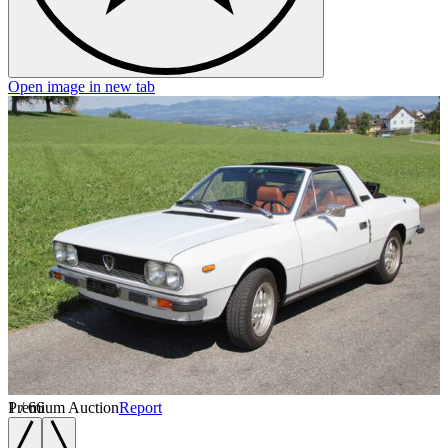
Open image in new tab
O
1
Premium Auction
/
66
Report