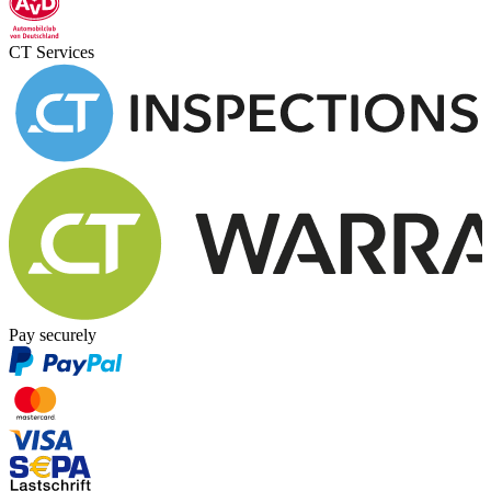
CT Services
Pay securely