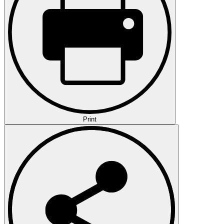
Print