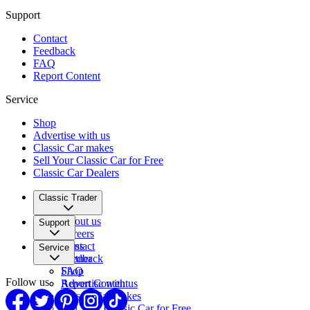
Support
Contact
Feedback
FAQ
Report Content
Service
Shop
Advertise with us
Classic Car makes
Sell Your Classic Car for Free
Classic Car Dealers
Classic Trader
About us
Support
Careers
Press
Contact
Service
Partner
Feedback
FAQ
Shop
Follow us
Report Content
Advertise with us
Classic Car makes
Sell Your Classic Car for Free