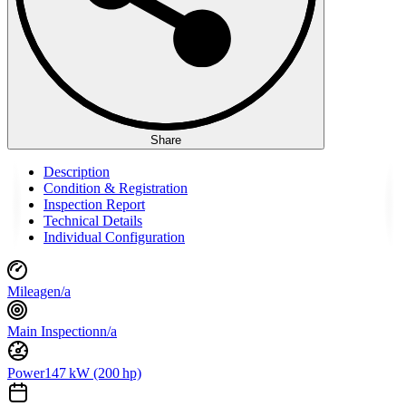
Share
Description
Condition & Registration
Inspection Report
Technical Details
Individual Configuration
Mileage
n/a
Main Inspection
n/a
Power
147 kW (200 hp)