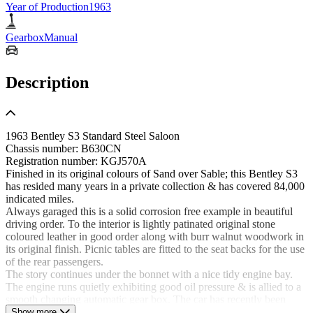
Year of Production
1963
Gearbox
Manual
Description
1963 Bentley S3 Standard Steel Saloon
Chassis number: B630CN
Registration number: KGJ570A
Finished in its original colours of Sand over Sable; this Bentley S3
has resided many years in a private collection & has covered 84,000
indicated miles.
Always garaged this is a solid corrosion free example in beautiful
driving order. To the interior is lightly patinated original stone
coloured leather in good order along with burr walnut woodwork in
its original finish. Picnic tables are fitted to the seat backs for the use
of the rear passengers.
The story continues under the bonnet with a nice tidy engine bay.
The engine runs quietly exhibiting good oil pressure & is allied to a
smooth changing automatic gear box. The car has recently been
serviced to make it ready for sale.
Show more