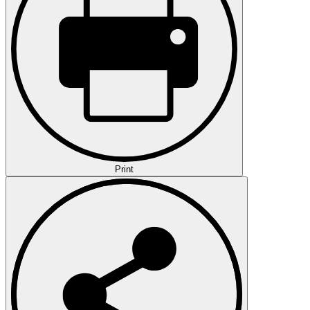
Print