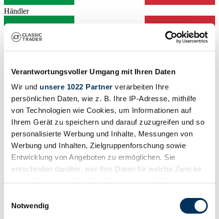
Händler
Verantwortungsvoller Umgang mit Ihren Daten
Wir und
unsere 1022 Partner
verarbeiten Ihre
persönlichen Daten, wie z. B. Ihre IP-Adresse, mithilfe
von Technologien wie Cookies, um Informationen auf
Ihrem Gerät zu speichern und darauf zuzugreifen und so
personalisierte Werbung und Inhalte, Messungen von
Werbung und Inhalten, Zielgruppenforschung sowie
Entwicklung von Angeboten zu ermöglichen. Sie
entscheiden darüber, wer Ihre Daten für welche Zwecke
Händler
nutzt. Sie können Ihre Einwilligung jederzeit über die
Abgelaufenes Inserat
Cookie-Erklärung oder durch Klicken auf das Privacy
Einwilligungsauswahl
Trigger Symbol ändern oder widerrufen
Notwendig