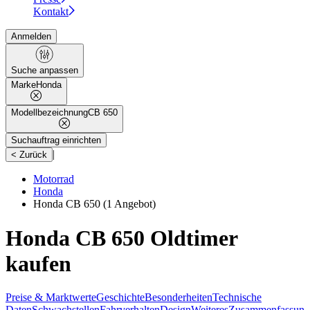
Kontakt
Anmelden
Suche anpassen
Marke
Honda
Modellbezeichnung
CB 650
Suchauftrag einrichten
|
< Zurück
Motorrad
Honda
Honda CB 650
(1 Angebot)
Honda CB 650 Oldtimer
kaufen
Preise & Marktwerte
Geschichte
Besonderheiten
Technische
Daten
Schwachstellen
Fahrverhalten
Design
Weiteres
Zusammenfassung