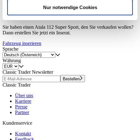
analysieren. Außerdem geben wir Informationen zu Ihrer
Nur notwendige Cookies
Verwendung unserer Website an unsere Partner für
Fahrzeug inserieren
soziale Medien, Werbung und Analysen weiter. Unsere
Partner führen diese Informationen möglicherweise mit
Sie haben einen Atala 112 Super Sport, den Sie verkaufen wollen?
weiteren Daten zusammen, die Sie ihnen bereitgestellt
Dann erstellen Sie jetzt ein Inserat.
haben oder die sie im Rahmen Ihrer Nutzung der Dienste
Fahrzeug inserieren
gesammelt haben.
Datenschutzerklärung
Sprache
Währung
Classic Trader Newsletter
Bestellen
Classic Trader
Über uns
Karriere
Presse
Partner
Kundenservice
Kontakt
Feedback