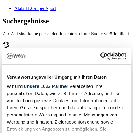
Atala 112 Super Sport
Suchergebnisse
Zur Zeit sind keine passenden Inserate zu Ihrer Suche veröffentlicht.
Benachrichtigung erstellen
Lassen Sie sich benachrichtigen, sobald ein Inserat veröffentlicht
wird, das Ihren Suchkriterien entspricht.
Verantwortungsvoller Umgang mit Ihren Daten
Wir und
unsere 1022 Partner
verarbeiten Ihre
Suchauftrag einrichten
persönlichen Daten, wie z. B. Ihre IP-Adresse, mithilfe
von Technologien wie Cookies, um Informationen auf
Fahrzeug inserieren
Ihrem Gerät zu speichern und darauf zuzugreifen und so
personalisierte Werbung und Inhalte, Messungen von
Sie haben einen Atala 112 Super Sport, den Sie verkaufen wollen?
Werbung und Inhalten, Zielgruppenforschung sowie
Dann erstellen Sie jetzt ein Inserat.
Entwicklung von Angeboten zu ermöglichen. Sie