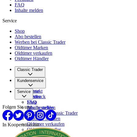
FAQ
Inhalte melden
Service
Shop
Abo bestellen
Werben bei Classic Trader
Oldtimer Marken
Oldtimer verkaufen
Oldtimer Händler
Classic Trader
Über uns
Kundenservice
Karriere
Presse
Kontakt
Service
Partner
Feedback
FAQ
Shop
Folgen Sie uns
Inhalte melden
Abo bestellen
Werben bei Classic Trader
Oldtimer Marken
Oldtimer verkaufen
In Kooperation mit
Oldtimer Händler