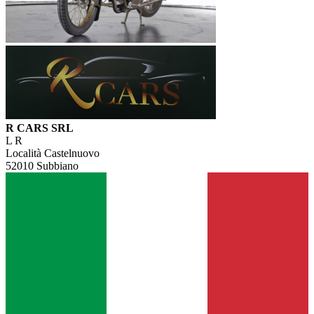
R CARS SRL
L R
Località Castelnuovo
52010 Subbiano