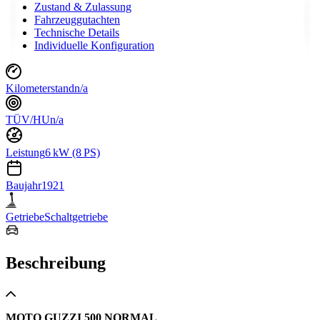
Zustand & Zulassung
Fahrzeuggutachten
Technische Details
Individuelle Konfiguration
Kilometerstand
n/a
TÜV/HU
n/a
Leistung
6 kW (8 PS)
Baujahr
1921
Getriebe
Schaltgetriebe
Beschreibung
MOTO GUZZI 500 NORMAL