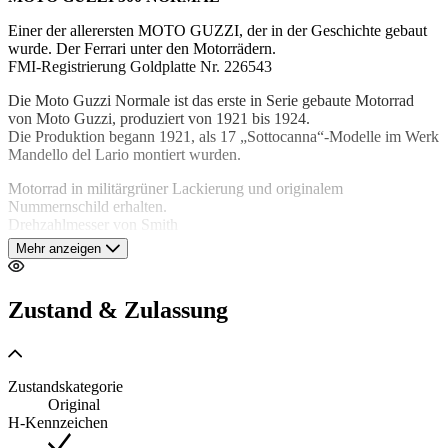
Einer der allerersten MOTO GUZZI, der in der Geschichte gebaut
wurde. Der Ferrari unter den Motorrädern.
FMI-Registrierung Goldplatte Nr. 226543
Die Moto Guzzi Normale ist das erste in Serie gebaute Motorrad
von Moto Guzzi, produziert von 1921 bis 1924.
Die Produktion begann 1921, als 17 „Sottocanna“-Modelle im Werk
Mandello del Lario montiert wurden.
Motorrad in militärgrüner Lackierung und originalem
Nummernschild erhalten.
Drehzahlmesser von Smith
Sicherlich ein Modell von großer Bedeutung für das italienische
Mehr anzeigen
historische Sammeln
In einwandfreiem Zustand
Zustand & Zulassung
Wir können uns um den Transport des Autos in ganz Europa
und den Rest der Welt kümmern. Wenden Sie sich für weitere
Einzelheiten an die Unterkunft.
Zustandskategorie
Abbruchpraktiken für den Export und / oder
Original
Eigentumsübergang in sehr kurzer Zeit.
H-Kennzeichen