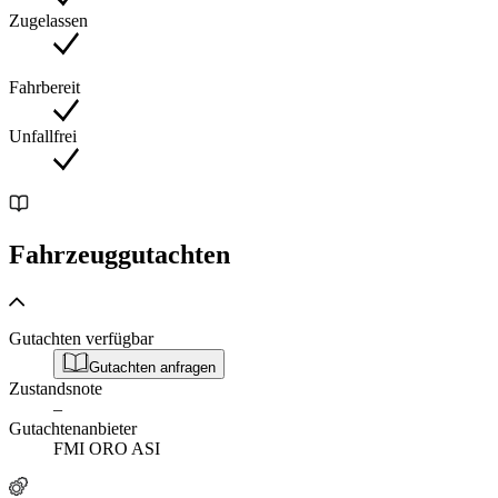
ZÖGERN SIE NICHT, UNS FÜR KLARSTELLUNGEN ZU
Zugelassen
KONTAKTIEREN.
Fahrbereit
Unfallfrei
Fahrzeuggutachten
Gutachten verfügbar
Gutachten anfragen
Zustandsnote
–
Gutachtenanbieter
FMI ORO ASI