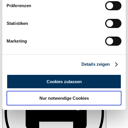
Wenn Sie es erlauben, würden wir auch gerne:
Präferenzen
Informationen über Ihre geografische Lage
erfassen, welche bis auf einige Meter genau sein
können
Statistiken
Ihr Gerät durch aktives Scannen nach
bestimmten Merkmalen (Fingerprinting) identifizieren
Marketing
Erfahren Sie mehr darüber, wie Ihre persönlichen Daten
verarbeitet werden, und legen Sie Ihre Präferenzen im
Abschnitt Einzelheiten
fest.
Beobachten
Details zeigen
Wir verwenden Cookies, um Inhalte und Anzeigen zu
personalisieren, Funktionen für soziale Medien anbieten
Cookies zulassen
zu können und die Zugriffe auf unsere Website zu
analysieren. Außerdem geben wir Informationen zu Ihrer
Nur notwendige Cookies
Verwendung unserer Website an unsere Partner für
soziale Medien, Werbung und Analysen weiter. Unsere
Partner führen diese Informationen möglicherweise mit
weiteren Daten zusammen, die Sie ihnen bereitgestellt
haben oder die sie im Rahmen Ihrer Nutzung der Dienste