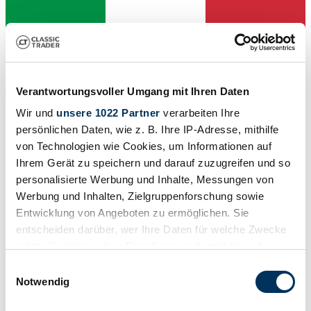
Verantwortungsvoller Umgang mit Ihren Daten
Wir und
unsere 1022 Partner
verarbeiten Ihre
persönlichen Daten, wie z. B. Ihre IP-Adresse, mithilfe
von Technologien wie Cookies, um Informationen auf
Ihrem Gerät zu speichern und darauf zuzugreifen und so
personalisierte Werbung und Inhalte, Messungen von
Händler
Werbung und Inhalten, Zielgruppenforschung sowie
Entwicklung von Angeboten zu ermöglichen. Sie
entscheiden darüber, wer Ihre Daten für welche Zwecke
nutzt. Sie können Ihre Einwilligung jederzeit über die
Cookie-Erklärung oder durch Klicken auf das Privacy
Einwilligungsauswahl
Trigger Symbol ändern oder widerrufen
Notwendig