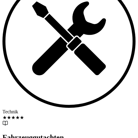
Technik
★
★
★
★
★
Fahrzeuggutachten