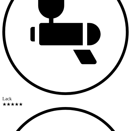
Lack
★
★
★
★
★