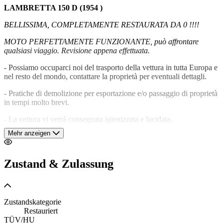
LAMBRETTA 150 D (1954 )
BELLISSIMA, COMPLETAMENTE RESTAURATA DA 0 !!!!
MOTO PERFETTAMENTE FUNZIONANTE, può affrontare
qualsiasi viaggio. Revisione appena effettuata.
- Possiamo occuparci noi del trasporto della vettura in tutta Europa e
nel resto del mondo, contattare la proprietà per eventuali dettagli.
- Pratiche di demolizione per esportazione e/o passaggio di proprietà
in tempi molto brevi.
- La vettura vi verrà consegnata igienizzata e lucidata.
Mehr anzeigen
NO ESITATE A CONTATTARCI PER EVENTUALI
CHIARIMENTI.
Zustand & Zulassung
N.B.
I dati descrittivi e la documentazione relativi alla vettura,
nonostante siano inseriti con la massima attenzione, possono
contenere errori di scrittura. Pertanto quanto descritto non ha
valore contrattuale ma è puramente indicativo. La società R CARS
SRL non risponde di eventuali errori.
Zustandskategorie
Restauriert
TÜV/HU