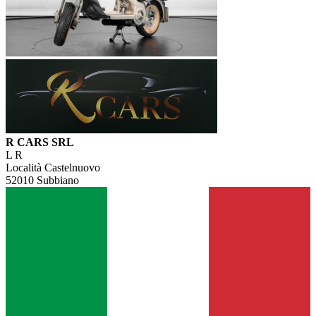
R CARS SRL
L R
Località Castelnuovo
52010 Subbiano