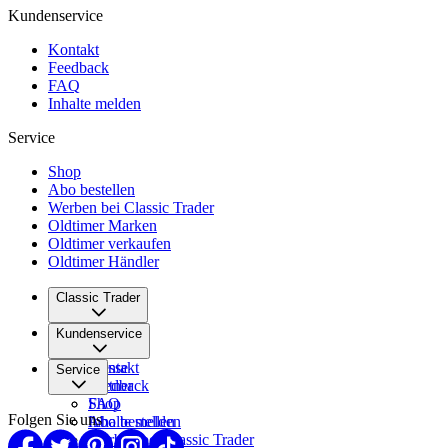
Kundenservice
Kontakt
Feedback
FAQ
Inhalte melden
Service
Shop
Abo bestellen
Werben bei Classic Trader
Oldtimer Marken
Oldtimer verkaufen
Oldtimer Händler
Classic Trader
Über uns
Kundenservice
Karriere
Presse
Kontakt
Service
Partner
Feedback
FAQ
Shop
Folgen Sie uns
Inhalte melden
Abo bestellen
Werben bei Classic Trader