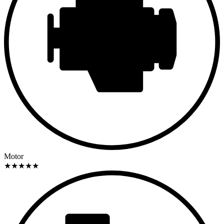
Motor
★
★
★
★
★