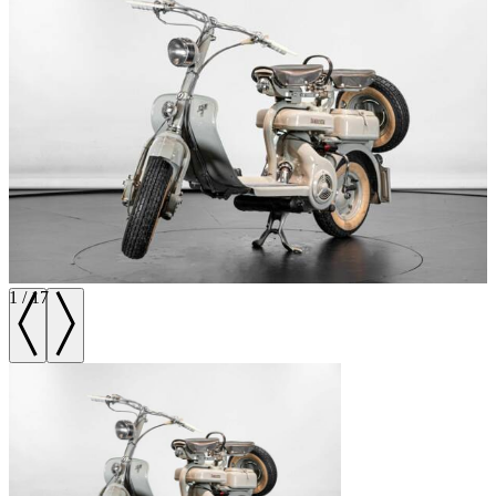
1
/
17