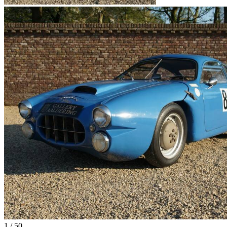
1
/
50