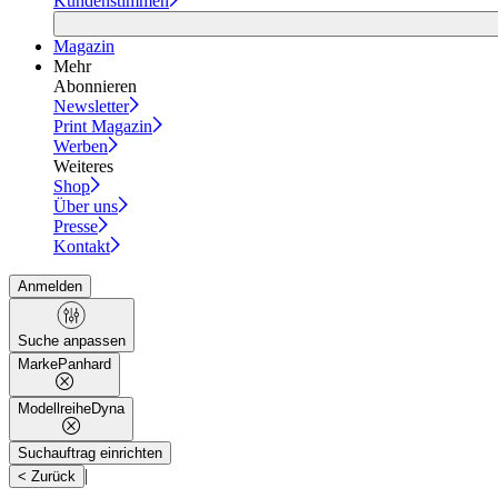
Kundenstimmen
Magazin
Mehr
Abonnieren
Newsletter
Print Magazin
Werben
Weiteres
Shop
Über uns
Presse
Kontakt
Anmelden
Suche anpassen
Marke
Panhard
Modellreihe
Dyna
Suchauftrag einrichten
|
< Zurück