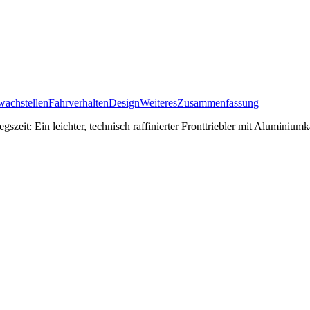
achstellen
Fahrverhalten
Design
Weiteres
Zusammenfassung
zeit: Ein leichter, technisch raffinierter Fronttriebler mit Aluminiumk