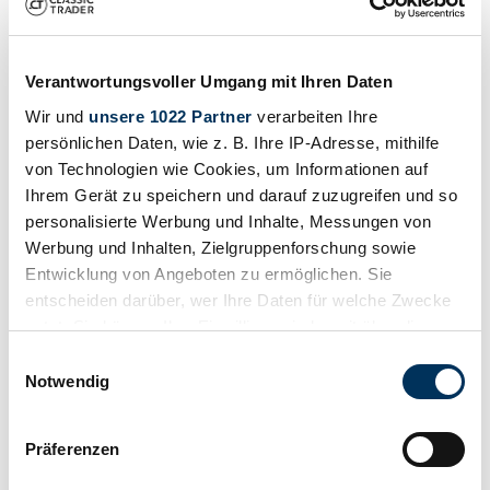
1998 | Onyx Firecat
Onyx firecat rare car
Verantwortungsvoller Umgang mit Ihren Daten
€ 1.744
vor 8 Jahren
Wir und
unsere 1022 Partner
verarbeiten Ihre
persönlichen Daten, wie z. B. Ihre IP-Adresse, mithilfe
von Technologien wie Cookies, um Informationen auf
Ihrem Gerät zu speichern und darauf zuzugreifen und so
personalisierte Werbung und Inhalte, Messungen von
Werbung und Inhalten, Zielgruppenforschung sowie
Entwicklung von Angeboten zu ermöglichen. Sie
entscheiden darüber, wer Ihre Daten für welche Zwecke
nutzt. Sie können Ihre Einwilligung jederzeit über die
Cookie-Erklärung oder durch Klicken auf das Privacy
Einwilligungsauswahl
Trigger Symbol ändern oder widerrufen
Notwendig
Wenn Sie es erlauben, würden wir auch gerne:
Präferenzen
Informationen über Ihre geografische Lage
Privat
Karosserieform
erfassen, welche bis auf einige Meter genau sein