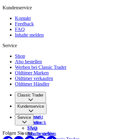
Kundenservice
Kontakt
Feedback
FAQ
Inhalte melden
Service
Shop
Abo bestellen
Werben bei Classic Trader
Oldtimer Marken
Oldtimer verkaufen
Oldtimer Händler
Classic Trader
Über uns
Kundenservice
Karriere
Presse
Kontakt
Service
Partner
Feedback
FAQ
Shop
Folgen Sie uns
Inhalte melden
Abo bestellen