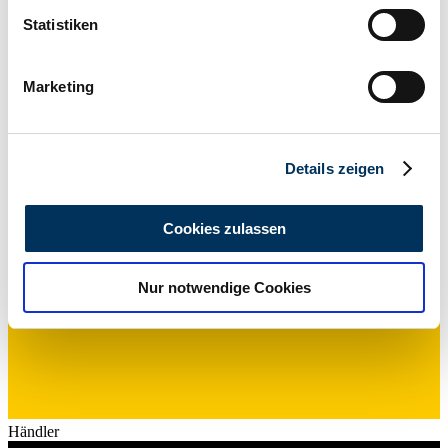
Nutzfahrzeug (Dreirad)
können
Statistiken
Tachostand (abgelesen)
Ihr Gerät durch aktives Scannen nach
100 000 km
Leistung (kW/PS)
bestimmten Merkmalen (Fingerprinting) identifizieren
9 / 12
Marketing
Erfahren Sie mehr darüber, wie Ihre persönlichen Daten
verarbeitet werden, und legen Sie Ihre Präferenzen im
Abschnitt Einzelheiten
fest.
Details zeigen
Wir verwenden Cookies, um Inhalte und Anzeigen zu
personalisieren, Funktionen für soziale Medien anbieten
Cookies zulassen
zu können und die Zugriffe auf unsere Website zu
analysieren. Außerdem geben wir Informationen zu Ihrer
Nur notwendige Cookies
Verwendung unserer Website an unsere Partner für
soziale Medien, Werbung und Analysen weiter. Unsere
Partner führen diese Informationen möglicherweise mit
weiteren Daten zusammen, die Sie ihnen bereitgestellt
haben oder die sie im Rahmen Ihrer Nutzung der Dienste
gesammelt haben.
Datenschutzerklärung
Händler