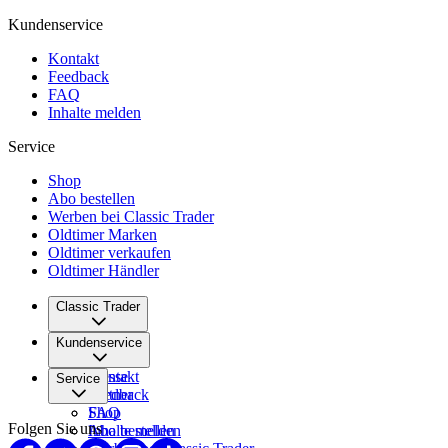
Kundenservice
Kontakt
Feedback
FAQ
Inhalte melden
Service
Shop
Abo bestellen
Werben bei Classic Trader
Oldtimer Marken
Oldtimer verkaufen
Oldtimer Händler
Classic Trader
Über uns
Kundenservice
Karriere
Presse
Kontakt
Service
Partner
Feedback
FAQ
Shop
Folgen Sie uns
Inhalte melden
Abo bestellen