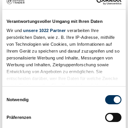
1940 | Ostner Rex 3
Wartburg Framo OD Dreirad , Ostner Dresden
Verantwortungsvoller Umgang mit Ihren Daten
€ 13.500
vor 3 Jahren
Wir und
unsere 1022 Partner
verarbeiten Ihre
persönlichen Daten, wie z. B. Ihre IP-Adresse, mithilfe
von Technologien wie Cookies, um Informationen auf
Ihrem Gerät zu speichern und darauf zuzugreifen und so
personalisierte Werbung und Inhalte, Messungen von
Werbung und Inhalten, Zielgruppenforschung sowie
Entwicklung von Angeboten zu ermöglichen. Sie
entscheiden darüber, wer Ihre Daten für welche Zwecke
nutzt. Sie können Ihre Einwilligung jederzeit über die
Cookie-Erklärung oder durch Klicken auf das Privacy
Einwilligungsauswahl
Trigger Symbol ändern oder widerrufen
Notwendig
Wenn Sie es erlauben, würden wir auch gerne:
Präferenzen
Informationen über Ihre geografische Lage
Händler
Karosserieform
erfassen, welche bis auf einige Meter genau sein