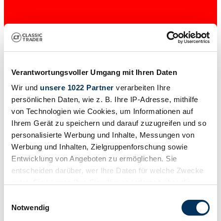
Verantwortungsvoller Umgang mit Ihren Daten
Wir und
unsere 1022 Partner
verarbeiten Ihre
Händler
persönlichen Daten, wie z. B. Ihre IP-Adresse, mithilfe
Abgelaufenes Inserat
von Technologien wie Cookies, um Informationen auf
Ihrem Gerät zu speichern und darauf zuzugreifen und so
personalisierte Werbung und Inhalte, Messungen von
Werbung und Inhalten, Zielgruppenforschung sowie
Entwicklung von Angeboten zu ermöglichen. Sie
entscheiden darüber, wer Ihre Daten für welche Zwecke
nutzt. Sie können Ihre Einwilligung jederzeit über die
Cookie-Erklärung oder durch Klicken auf das Privacy
Einwilligungsauswahl
Trigger Symbol ändern oder widerrufen
Notwendig