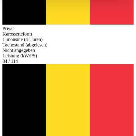
haben oder die sie im Rahmen Ihrer Nutzung der Dienste
gesammelt haben.
Datenschutzerklärung
Privat
Karosserieform
Limousine (4-Türen)
Tachostand (abgelesen)
Nicht angegeben
Leistung (kW/PS)
84 / 114